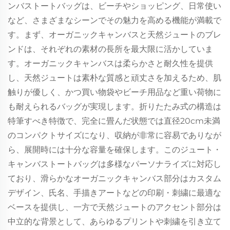
ンバストートバッグは、ビーチやショッピング、日常使い
など、さまざまなシーンでその魅力を高める機能が満載で
す。まず、オーガニックキャンバスと天然ジュートのブレ
ンドは、それぞれの素材の長所を最大限に活かしていま
す。オーガニックキャンバスは柔らかさと耐久性を提供
し、天然ジュートは素朴な質感と頑丈さを加えるため、肌
触りが優しく、かつ買い物袋やビーチ用品など重い荷物に
も耐えられるバッグが実現します。折りたたみ式の構造は
特筆すべき特徴で、完全に畳んだ状態では直径20cm未満
のコンパクトサイズになり、収納が非常に容易でありなが
ら、展開時には十分な容量を確保します。このジュート・
キャンバストートバッグは多様なパーソナライズに対応し
ており、滑らかなオーガニックキャンバス部分はカスタム
デザイン、氏名、手描きアートなどの印刷・刺繍に最適な
ベースを提供し、一方で天然ジュートのアクセント部分は
中立的な背景として、あらゆるプリントや刺繍を引き立て