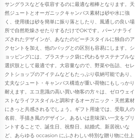
サングラスなどを収容するのに最適な相棒となります。天
然ジュートとオーガニックキャンバス素材は砂や水に強
く、使用後は砂を簡単に振り落としたり、風通しの良い場
所で自然乾燥させたりするだけでOKです。パーソナライ
ズされたデザインが、あなたのビーチスタイルに独自のア
クセントを加え、他のバッグとの区別も容易にします。シ
ョッピングには、プラスチック袋に代わるサステナブルな
選択肢として最適です。大容量なので、野菜や缶詰、セレ
クトショップのアイテムなどもたっぷり収納可能であり、
丈夫なジュート・キャンバス構造が重い荷物にもしっかり
耐えます。エコ意識の高い買い物客の方々は、ゼロウェイ
ストなライフスタイルと調和するオーガニック・天然素材
にきっと共感されるでしょう。ギフト用途では、受取人の
名前、手描き風のデザイン、あるいは意味深い一文をプリ
ントすることで、誕生日、祝祭日、結婚式、新居祝いな
ど、あらゆる occasion にふさわしい特別な贈り物に仕上