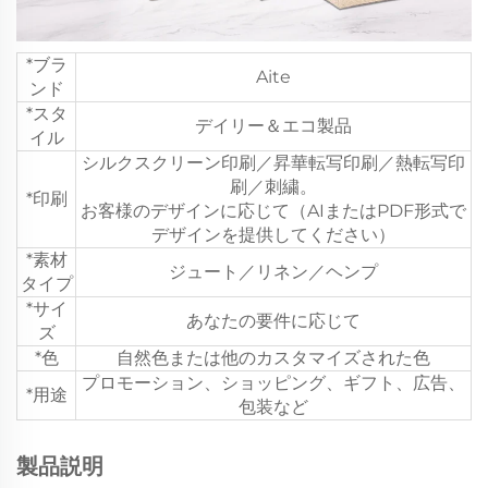
*ブラ
Aite
ンド
*スタ
デイリー＆エコ製品
イル
シルクスクリーン印刷／昇華転写印刷／熱転写印
刷／刺繍。
*印刷
お客様のデザインに応じて（AIまたはPDF形式で
デザインを提供してください）
*素材
ジュート／リネン／ヘンプ
タイプ
*サイ
あなたの要件に応じて
ズ
*色
自然色または他のカスタマイズされた色
プロモーション、ショッピング、ギフト、広告、
*用途
包装など
製品説明