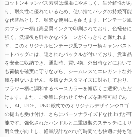
コットンキャンバス素材は環境にやさしく、生分解性があ
り、耐久性に優れているため、使い捨てバッグの持続可能
な代替品として、頻繁な使用にも耐えます。ビンテージ風
のフラワー柄は高品質インクで印刷されており、色褪せに
強く、洗濯後も鮮やかなパターンがくっきりと保たれま
す。このオリジナルビンテージ風フラワー柄キャンバスト
ートバッグには、隠されたバックルが付いており、貴重品
を安全に収納でき、通勤時、買い物、外出時などにおいて
も荷物を確実に守りながら、シームレスでエレガントな外
観を損ないません。多様なカスタマイズに対応しており、
フラワー柄に調和するベースカラーを幅広くご選択いただ
けます。また、ご要望に合わせてサイズを調整可能であ
り、AI、PDF、PNG形式でのオリジナルデザインやロゴ
の提出も受け付け、さらにパーソナライズドな仕上げが可
能です。強化されたハンドルと二重縫製のステッチにより
耐久性が向上し、軽量設計なので何時間でも快適に持ち運