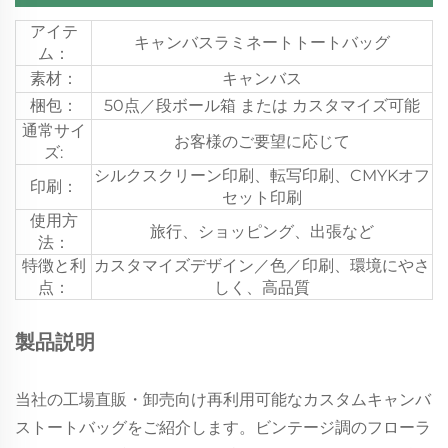
アイテ
キャンバスラミネートトートバッグ
ム：
素材：
キャンバス
梱包：
50点／段ボール箱 または カスタマイズ可能
通常サイ
お客様のご要望に応じて
ズ:
シルクスクリーン印刷、転写印刷、CMYKオフ
印刷：
セット印刷
使用方
旅行、ショッピング、出張など
法：
特徴と利
カスタマイズデザイン／色／印刷、環境にやさ
点：
しく、高品質
製品説明
当社の工場直販・卸売向け再利用可能なカスタムキャンバ
ストートバッグをご紹介します。ビンテージ調のフローラ