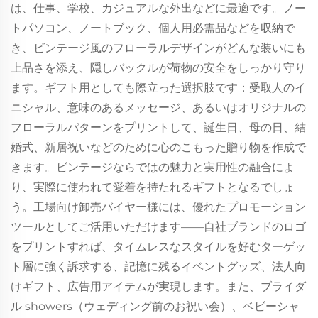
は、仕事、学校、カジュアルな外出などに最適です。ノー
トパソコン、ノートブック、個人用必需品などを収納で
き、ビンテージ風のフローラルデザインがどんな装いにも
上品さを添え、隠しバックルが荷物の安全をしっかり守り
ます。ギフト用としても際立った選択肢です：受取人のイ
ニシャル、意味のあるメッセージ、あるいはオリジナルの
フローラルパターンをプリントして、誕生日、母の日、結
婚式、新居祝いなどのために心のこもった贈り物を作成で
きます。ビンテージならではの魅力と実用性の融合によ
り、実際に使われて愛着を持たれるギフトとなるでしょ
う。工場向け卸売バイヤー様には、優れたプロモーション
ツールとしてご活用いただけます——自社ブランドのロゴ
をプリントすれば、タイムレスなスタイルを好むターゲッ
ト層に強く訴求する、記憶に残るイベントグッズ、法人向
けギフト、広告用アイテムが実現します。また、ブライダ
ル showers（ウェディング前のお祝い会）、ベビーシャ