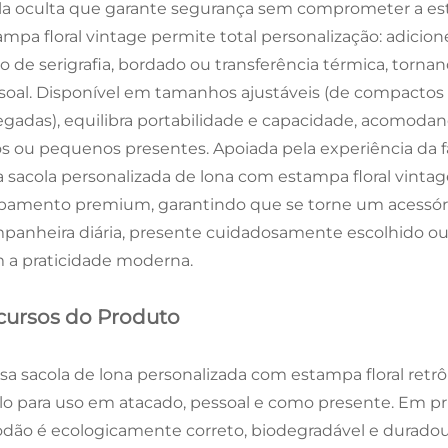
ela oculta que garante segurança sem comprometer a est
ampa floral vintage permite total personalização: adicion
o de serigrafia, bordado ou transferência térmica, torna
soal. Disponível em tamanhos ajustáveis (de compactos 
egadas), equilibra portabilidade e capacidade, acomodando
ros ou pequenos presentes. Apoiada pela experiência da fá
a sacola personalizada de lona com estampa floral vint
bamento premium, garantindo que se torne um acessório
panheira diária, presente cuidadosamente escolhido ou
 a praticidade moderna.
cursos do Produto
sa sacola de lona personalizada com estampa floral retrô
lo para uso em atacado, pessoal e como presente. Em prim
odão é ecologicamente correto, biodegradável e duradou