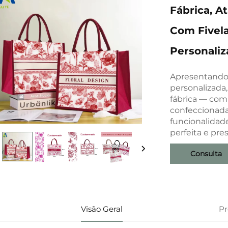
Fábrica, A
Com Fivela
Personaliz
Apresentando n
personalizada
fábrica — com 
confeccionada
funcionalidad
perfeita e pre
Consulta
Visão Geral
P