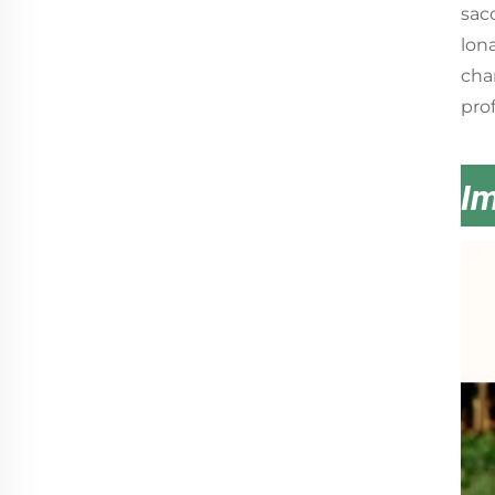
sac
lon
cha
pro
I