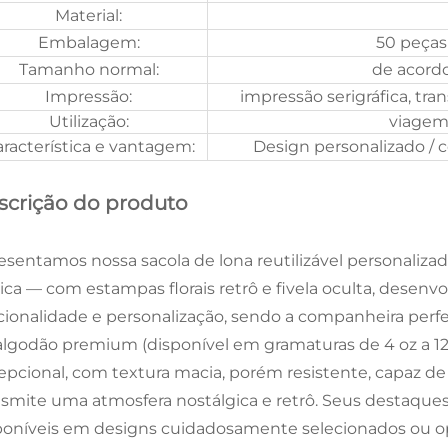
Material:
Embalagem:
50 peças 
Tamanho normal:
de acord
Impressão:
impressão serigráfica, tra
Utilização:
viagem,
racterística e vantagem:
Design personalizado / c
scrição do produto
esentamos nossa sacola de lona reutilizável personaliz
rica — com estampas florais retrô e fivela oculta, desenv
cionalidade e personalização, sendo a companheira perfe
algodão premium (disponível em gramaturas de 4 oz a 12 o
epcional, com textura macia, porém resistente, capaz d
nsmite uma atmosfera nostálgica e retrô. Seus destaques 
poníveis em designs cuidadosamente selecionados ou o