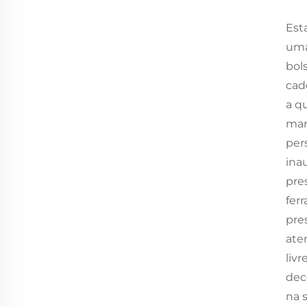
Est
uma
bol
cad
a q
mar
per
ina
pre
fer
pre
ate
liv
dec
na 