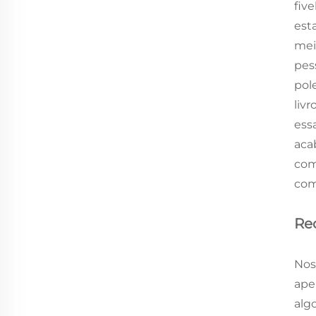
fiv
est
mei
pes
pol
liv
ess
aca
com
com
Re
Nos
ape
alg