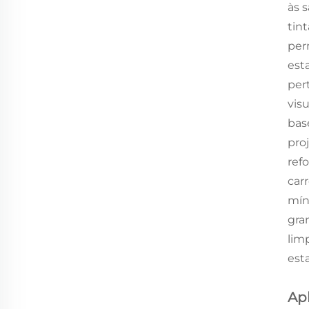
às 
tin
per
est
per
vis
bas
pro
ref
car
mín
gra
lim
est
Ap