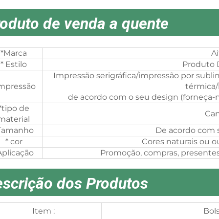
oduto de venda a quente
*Marca
Ai
* Estilo
Produto 
Impressão serigráfica/impressão por subli
Impressão
térmica/
de acordo com o seu design (forneça-n
*tipo de
Can
material
Tamanho
De acordo com 
* cor
Cores naturais ou o
Aplicação
Promoção, compras, presentes
scrição dos Produtos
Item :
Bol