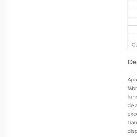
Ca
De
Apr
fáb
fun
de 
exc
tra
dis