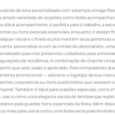
a sacola de lona personalizada com estampa vintage flora
 ampla variedade de ocasiões como bolsa acompanhant
sa diária acompanhante, é perfeita para o trabalho, a esc
ernos ou itens pessoais essenciais, enquanto o design f
ualquer visual e o fivela oculta mantém seus pertences 
cante: personalize-a com as iniciais do destinatário, um
sonalizado para criar presentes cuidadosos para aniversá
ugurações de residência. A combinação de charme vintag
sente que será usado e apreciado. Para compradores atac
ramenta promocional — adicione o logotipo da sua marca
sentes corporativos ou itens publicitários que ressoem 
mporal. Também é ideal para ocasiões especiais, como ch
re: use-a como uma elegante sacola de lembranças repl
orativo para guardar itens essenciais da festa. Além diss
sua mala para usá-la como uma bolsa extra para lembran