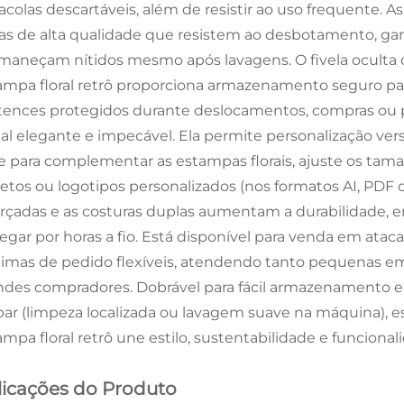
sacolas descartáveis, além de resistir ao uso frequente. 
tas de alta qualidade que resistem ao desbotamento, ga
maneçam nítidos mesmo após lavagens. O fivela oculta 
ampa floral retrô proporciona armazenamento seguro pa
tences protegidos durante deslocamentos, compras ou
ual elegante e impecável. Ela permite personalização ver
e para complementar as estampas florais, ajuste os ta
jetos ou logotipos personalizados (nos formatos AI, PDF 
orçadas e as costuras duplas aumentam a durabilidade, e
regar por horas a fio. Está disponível para venda em atac
imas de pedido flexíveis, atendendo tanto pequenas e
ndes compradores. Dobrável para fácil armazenamento em
par (limpeza localizada ou lavagem suave na máquina), e
ampa floral retrô une estilo, sustentabilidade e funciona
licações do Produto