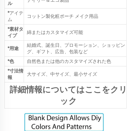
デイリー＆エコ製品
ル
*
アイテ
コットン製化粧ポーチ メイク用品
ム
*素材タ
綿またはカスタマイズ可能
イプ
結婚式、誕生日、プロモーション、ショッピン
*用途
グ、ギフト、広告、包装など
*色
自然色または他のカスタマイズされた色
*寸法情
大サイズ、中サイズ、最小サイズ
報
詳細情報についてはここをクリ
ック