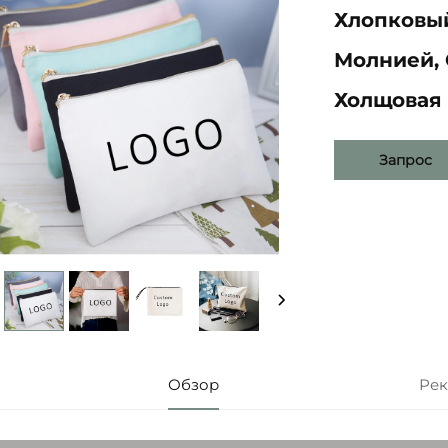
Хлопковы
Молнией, 
Холщовая 
Запрос
Обзор
Рек