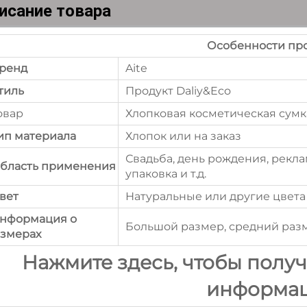
исание товара
Особенности про
ренд
Aite
тиль
Продукт Daliy&Eco
овар
Хлопковая косметическая сумк
ип материала
Хлопок или на заказ
Свадьба, день рождения, рекла
бласть применения
упаковка и т.д.
вет
Натуральные или другие цвета
Информация о
Большой размер, средний раз
змерах
Нажмите здесь, чтобы полу
информа