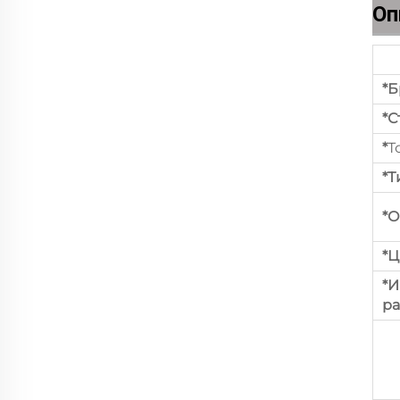
Оп
*Б
*С
*
Т
*Т
*О
*Ц
*
ра