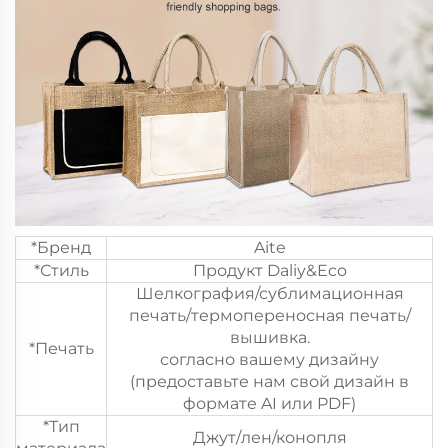
*Бренд
Aite
*Стиль
Продукт Daliy&Eco
Шелкография/сублимационная
печать/термопереносная печать/
вышивка.
*Печать
согласно вашему дизайну
(предоставьте нам свой дизайн в
формате AI или PDF)
*Тип
Джут/лен/конопля