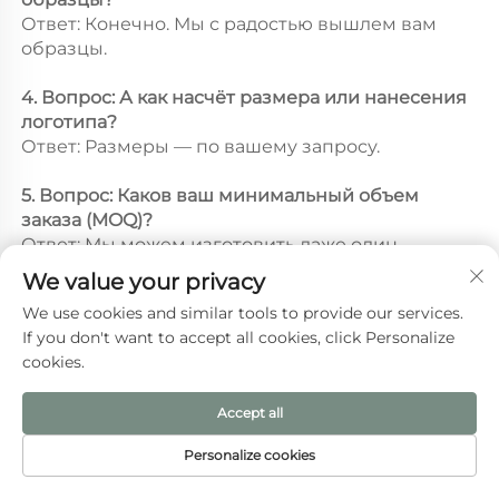
Ответ: Конечно. Мы с радостью вышлем вам 
образцы. 
4. Вопрос: А как насчёт размера или нанесения 
логотипа? 
Ответ: Размеры — по вашему запросу. 
5. Вопрос: Каков ваш минимальный объем 
заказа (MOQ)? 
Ответ: Мы можем изготовить даже один 
экземпляр. 
We value your privacy
We use cookies and similar tools to provide our services.
If you don't want to accept all cookies, click Personalize
cookies.
Рекомендуемые товары
Accept all
Personalize cookies
ДОМАШНЯЯ
ЭЛЕКТРОННАЯ
ТОВАРЫ
ТЕЛ.
СТРАНИЦА
ПОЧТА