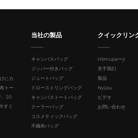
当社の製品
クイックリン
キャンバスバッグ
Hōmupeーji
ジッパー付きバッグ
关于我们
ジュートバッグ
製品
けにカ
布トー
ドローストリングバッグ
Nyūsu
、20
キャンバストートバッグ
ビデオ
。今すぐ
クーラーバッグ
お問い合わせ
コスメティックバッグ
不織布バッグ