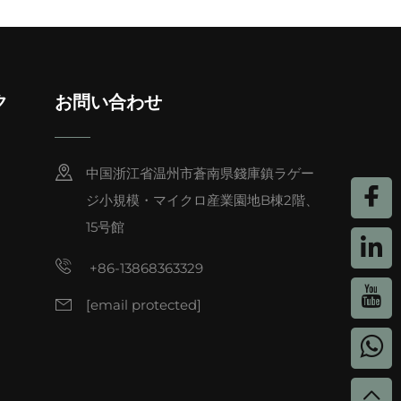
ク
お問い合わせ
中国浙江省温州市蒼南県錢庫鎮ラゲー
ジ小規模・マイクロ産業園地B棟2階、
15号館
+86-13868363329
[email protected]