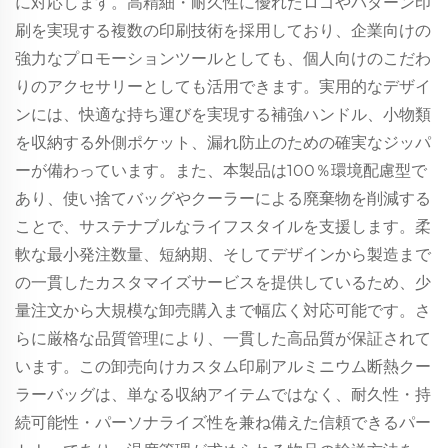
に対応します。高精細・耐久性に優れたロゴやパターン印
刷を実現する複数の印刷技術を採用しており、企業向けの
強力なプロモーションツールとしても、個人向けのこだわ
りのアクセサリーとしても活用できます。実用的なデザイ
ンには、快適な持ち運びを実現する補強ハンドル、小物類
を収納する外側ポケット、漏れ防止のための確実なジッパ
ーが備わっています。また、本製品は100％環境配慮型で
あり、使い捨てバッグやクーラーによる廃棄物を削減する
ことで、サステナブルなライフスタイルを支援します。柔
軟な最小発注数量、短納期、そしてデザインから製造まで
の一貫したカスタマイズサービスを提供しているため、少
量注文から大規模な卸売購入まで幅広く対応可能です。さ
らに厳格な品質管理により、一貫した高品質が保証されて
います。この卸売向けカスタム印刷アルミニウム断熱クー
ラーバッグは、単なる収納アイテムではなく、耐久性・持
続可能性・パーソナライズ性を兼ね備えた信頼できるパー