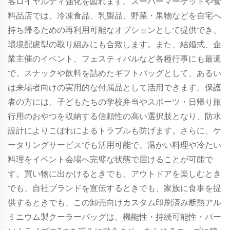
客ロイヤルティ強化を図れます。スーパーマーケットや食
料品店では、冷凍食品、乳製品、野菜・果物などを自宅へ
持ち帰るための再利用可能なオプションとして提供でき、
環境配慮型の取り組みにも合致します。また、結婚式、企
業主催のイベント、フェスティバルなど各種行事にも最適
で、スナックや飲料を詰めたギフトバッグとして、あるい
は来場者向けの実用的な付属品として活用できます。保護
者の方には、子どもたちの学校弁当やスポーツ・日帰り旅
行用のおやつを収納する信頼性の高い選択肢となり、防水
設計によりこぼれによるトラブルも防げます。さらに、ケ
ータリングサービスでも活用可能で、温かい料理や冷たい
料理をイベント会場へ完璧な状態で届けることが可能で
す。買い物に出かけるときでも、アウトドアを楽しむとき
でも、自社ブランドを宣伝するときでも、家族に食事を提
供するときでも、この卸売向けカスタム印刷済み断熱アル
ミニウム製クーラーバッグは、機能性・持続可能性・パー