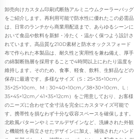
卸売向けカスタム印刷式断熱アルミニウムクーラーバッグ
をご紹介します。再利用可能で防水性に優れたこの必需品
は、日常のランチから商業用配送まで、あらゆるシーンに
おいて食品や飲料を新鮮・冷たく・温かく保つよう設計さ
れています。高品質な210D素材と防水オックスフォード
布で作られた本製品は、耐久性と実用性を兼ね備え、厚手
の綿製断熱層を採用することで4時間以上にわたり温度を
維持します。そのため、食事、軽食、飲料、生鮮品などの
保存に最適です。多様なサイズ（S：25×35×10cm／
35×25×10cm、M：30×40×10cm／38×30×10cm、L：
35×45×12cm／41×35×12cm）をご用意しており、お客様
のニーズに合わせて全寸法を完全にカスタマイズ可能で
す。携帯性を損なわず十分な収容スペースを確保します。
北欧風パターンやミニマルデザインなど、洗練された外観
と機能性を両立させたデザインに加え、補強されたハンド