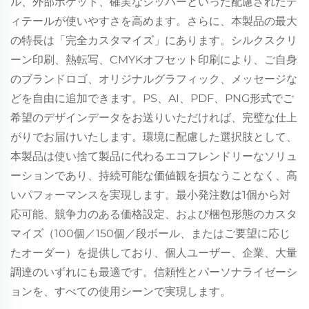
ル、外部ポケット、確実なジッパーといった配慮されたデ
ィテールが使いやすさを高めます。さらに、本製品の最大
の特長は「完全カスタマイズ」にあります。シルクスクリ
ーン印刷、熱転写、CMYKオフセット印刷により、ご自身
のブランドロゴ、オリジナルグラフィック、メッセージな
どを自由に追加できます。PS、AI、PDF、PNG形式でご
希望のデザインデータをお送りいただければ、完璧な仕上
がりでお届けいたします。環境に配慮した選択肢として、
本製品は使い捨て製品に代わるエコフレンドリーなソリュ
ーションであり、持続可能な価値観を損なうことなく、高
いパフォーマンスを実現します。最小発注数は1個から対
応可能、競争力のある価格設定、および梱包形態のカスタ
マイズ（100個／150個／段ボール、またはご要望に応じ
たオーダー）を提供しており、個人ユーザー、企業、大量
調達のいずれにも最適です。信頼性とパーソナライゼーシ
ョンを、すべての使用シーンで実現します。