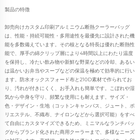
製品の特徴
卸売向けカスタム印刷アルミニウム断熱クーラーバッグ
は、性能・持続可能性・多用途性を最優先に設計された機
能を多数備えています。その核となる特長は優れた断熱性
能で、厚手の綿クリップ層により4時間以上にわたり温度
を保持し、冷たい飲み物や新鮮な野菜などの冷却、あるい
は温かいお弁当やスープなどの保温を極めて効率的に行い
ます。防水オックスフォード布と210D素材で作られてお
り、汚れが付きにくく、お手入れも簡単です。こぼれや湿
気から中身を守り、頻繁な使用にも耐えます。サイズ・
色・デザイン・生地（コットンキャンバス、ジュート、ポ
リエステル、不織布、ナイロンなどから選択可能）をすべ
て自由にカスタマイズできるため、ミニマルなランチバッ
グからブランド化された商用クーラーまで、多様なニーズ