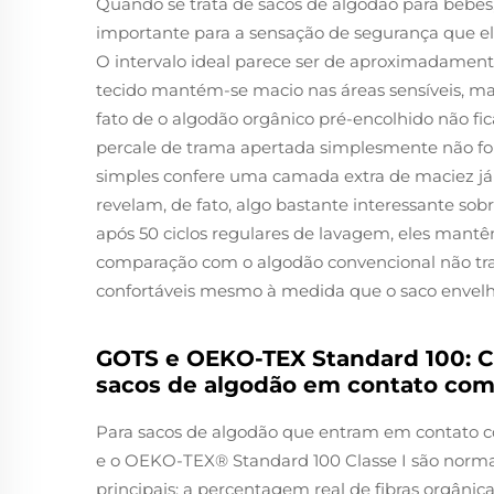
Quando se trata de sacos de algodão para bebê
importante para a sensação de segurança que el
O intervalo ideal parece ser de aproximadament
tecido mantém-se macio nas áreas sensíveis, mas
fato de o algodão orgânico pré-encolhido não fica
percale de trama apertada simplesmente não f
simples confere uma camada extra de maciez j
revelam, de fato, algo bastante interessante sob
após 50 ciclos regulares de lavagem, eles mant
comparação com o algodão convencional não tra
confortáveis mesmo à medida que o saco envelh
GOTS e OEKO-TEX Standard 100: Ce
sacos de algodão em contato com
Para sacos de algodão que entram em contato c
e o OEKO-TEX® Standard 100 Classe I são normas
principais: a percentagem real de fibras orgânic