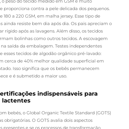
s, o peso do tecido medido em GSM é muito
e proporciona contra a pele delicada dos pequenos.
e 180 a 220 GSM, em malha jersey. Esse tipo de
 ainda resiste bem dia após dia. Os pais apreciam o
r rígido após as lavagens. Além disso, os tecidos
ormam bolinhas como outros tecidos. A escovagem
á na saída da embalagem. Testes independentes
re esses tecidos de algodão orgânico pré-lavado:
êm cerca de 40% melhor qualidade superficial em
tado. Isso significa que os bebês permanecem
ece e é submetido a maior uso.
rtificações indispensáveis para
 lactentes
om bebés, o Global Organic Textile Standard (GOTS)
 obrigatórias. O GOTS avalia dois aspectos
as presentes e se os processos de transformação