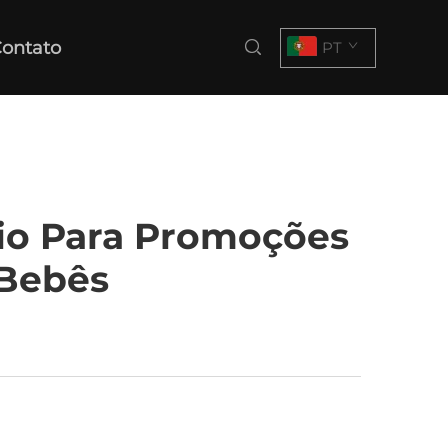
ontato
PT
io Para Promoções
 Bebês