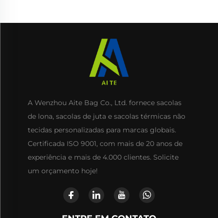
A Wenzhou Aite Bag Co., Ltd. fornece sacolas
de lona, sacolas de juta e sacolas térmicas não
tecidas personalizadas para marcas globais.
Certificada ISO 9001, com mais de 20 anos de
experiência e mais de 4.000 clientes. Solicite
um orçamento hoje!