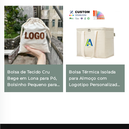
Bolsa de Tecido Cru
Bolsa Térmica Isolada
Bege em Lona para Pó,
para Almoço com
Bolsinho Pequeno para
Logotipo Personalizado,
Presentes com
Térmica, Dobrável, para
Impressão de Logotipo
Compras e Geladeira,
Personalizado e Fecho
Ecológica e Reutilizável,
com Cordão para Uso
para Embalagem de
Diário, Viagens e
Alimentos
Atividades ao Ar Livre