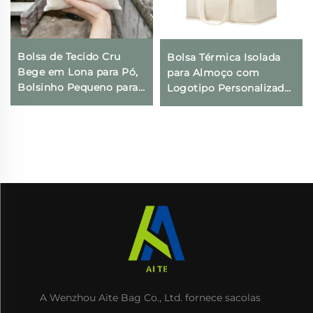
Bolsa de Tecido Cru
Bolsa Térmica Isolada
Bege em Lona para Pó,
para Almoço com
Bolsinho Pequeno para
Logotipo Personalizado,
Presentes com
Térmica, Dobrável, para
Impressão de Logotipo
Compras e Geladeira,
Personalizado e Fecho
Ecológica e Reutilizável,
com Cordão para Uso
para Embalagem de
Diário, Viagens e
Alimentos
Atividades ao Ar Livre
A Wenzhou Aite Bag Co., Ltd. fornece sacolas