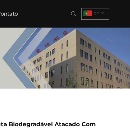
ontato
PT
uta Biodegradável Atacado Com