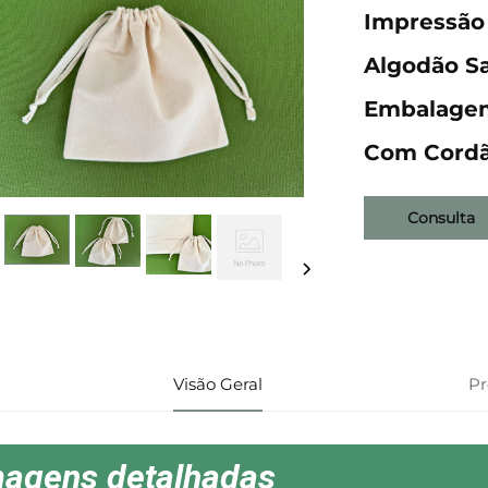
Impressão 
Algodão Sa
Embalagem
Com Cord
Consulta
Visão Geral
P
magens detalhadas