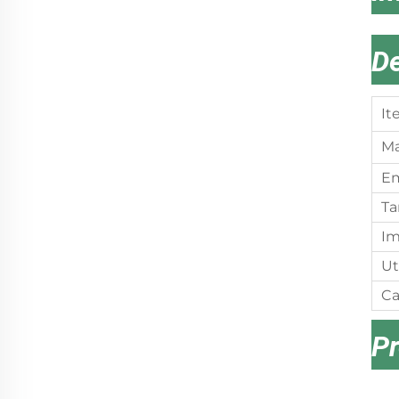
De
It
Ma
E
Ta
Im
Ut
Ca
Pr