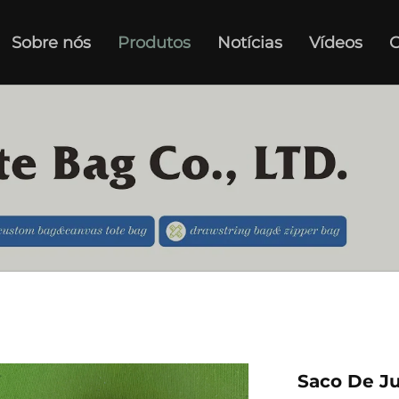
Sobre nós
Produtos
Notícias
Vídeos
C
Saco De J