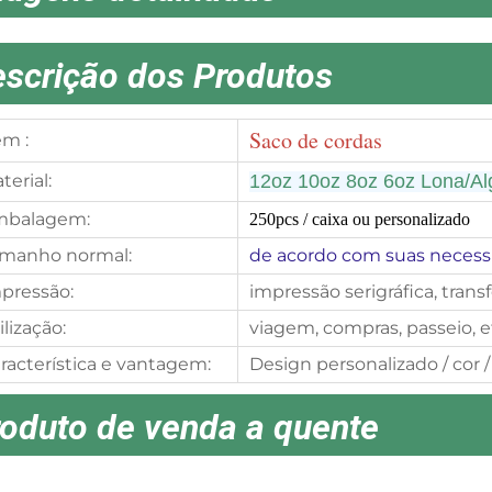
scrição dos Produtos
Saco de cordas
em :
terial:
12oz 10oz 8oz 6oz
Lona/Al
mbalagem:
250pcs
/ caixa ou personalizado
manho normal:
de acordo com suas necess
pressão:
impressão serigráfica, tran
ilização:
viagem, compras, passeio, e
racterística e vantagem:
Design personalizado / cor /
oduto de venda a quente