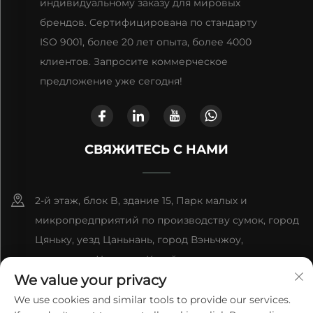
индивидуальному заказу для мировых
брендов. Сертифицирована по стандарту
ISO 9001, более 20 лет опыта, более 4000
клиентов. Запросите коммерческое
предложение уже сегодня!
СВЯЖИТЕСЬ С НАМИ
2-й этаж, блок B, здание 15, Парк малых и
микропредприятий по производству сумок, город
Цяньку, уезд Цаньнань, город Вэньчжоу,
провинция Чжэцзян, Китай
We value your privacy
+86-13868363329
We use cookies and similar tools to provide our services.