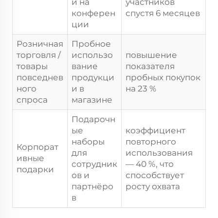
и на
участников
конферен
спустя 6 месяцев
ции
Розничная
Пробное
торговля /
использо
повышение
товары
вание
показателя
повседнев
продукци
пробных покупок
ного
и в
на 23 %
спроса
магазине
Подарочн
ые
коэффициент
наборы
повторного
Корпорат
для
использования
ивные
сотрудник
— 40 %, что
подарки
ов и
способствует
партнёро
росту охвата
в