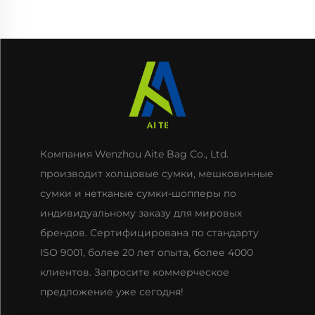
Компания Wenzhou Aite Bag Co., Ltd.
производит холщовые сумки, мешковинные
сумки и нетканые сумки-шопперы по
индивидуальному заказу для мировых
брендов. Сертифицирована по стандарту
ISO 9001, более 20 лет опыта, более 4000
клиентов. Запросите коммерческое
предложение уже сегодня!