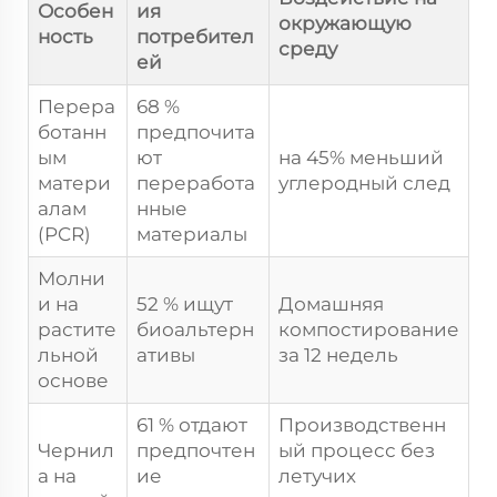
Особен
ия
окружающую
ность
потребител
среду
ей
Перера
68 %
ботанн
предпочита
ым
ют
на 45% меньший
матери
переработа
углеродный след
алам
нные
(PCR)
материалы
Молни
и на
52 % ищут
Домашняя
растите
биоальтерн
компостирование
льной
ативы
за 12 недель
основе
61 % отдают
Производственн
Чернил
предпочтен
ый процесс без
а на
ие
летучих