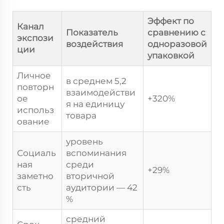
Эффект по
Канал
Показатель
сравнению с
экспози
воздействия
одноразовой
ции
упаковкой
Личное
в среднем 5,2
повторн
взаимодействи
ое
+320%
я на единицу
использ
товара
ование
уровень
Социаль
вспоминания
ная
среди
+29%
заметно
вторичной
сть
аудитории — 42
%
средний