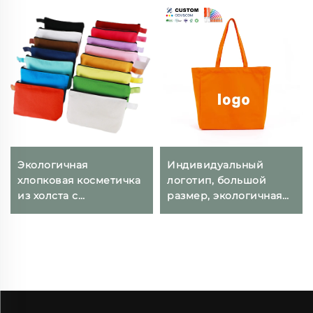
Экологичная
Индивидуальный
хлопковая косметичка
логотип, большой
из холста с
размер, экологичная
индивидуальным
многоразовая
логотипом, складная
упаковочная сумка-
сумка для макияжа с
тоут из натурального
застежкой-молнией,
органического
подходит для хранения
хлопкового полотна
и в качестве подарка