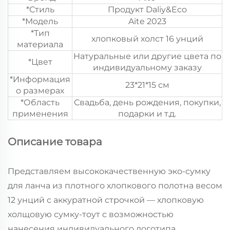
*Стиль
Продукт Daliy&Eco
*Модель
Aite 2023
*Тип
хлопковый холст 16 унций
материала
Натуральные или другие цвета по
*Цвет
индивидуальному заказу
*Информация
23*21*15 см
о размерах
*Область
Свадьба, день рождения, покупки,
применения
подарки и т.д.
Описание товара
Представляем высококачественную эко-сумку
для ланча из плотного хлопкового полотна весом
12 унций с аккуратной строчкой — хлопковую
холщовую сумку-тоут с возможностью
нанесения индивидуального логотипа,