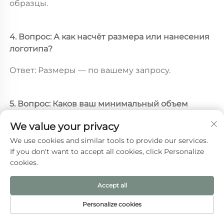
образцы. 
4. Вопрос: А как насчёт размера или нанесения 
логотипа? 
Ответ: Размеры — по вашему запросу. 
5. Вопрос: Каков ваш минимальный объем 
заказа (MOQ)? 
We value your privacy
Ответ: Мы можем изготовить даже один 
We use cookies and similar tools to provide our services.
экземпляр. 
If you don't want to accept all cookies, click Personalize
cookies.
Accept all
Рекомендуемые товары
Personalize cookies
ДОМАШНЯЯ
ЭЛЕКТРОННАЯ
ТОВАРЫ
ТЕЛ.
СТРАНИЦА
ПОЧТА