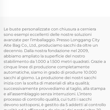
all'ingrosso, con
personalizzato, pratica
chiusura a zip,
pochette ecologica
ecologiche, disponibili
pieghevole con
in formati fino a
chiusura lampo per
grande
riporre trucchi, inclusa
Le buste personalizzate con chiusura a cerniera
come omaggio
sono esempi eccellenti delle nostre soluzioni
avanzate per l’imballaggio. Presso Longgang City
Aite Bag Co., Ltd., produciamo sacchi da oltre un
decennio. Dalla nostra fondazione nel 2009,
abbiamo ampliato la superficie del nostro
stabilimento da 1.000 a 1.500 metri quadrati. Grazie a
cinque linee di produzione completamente
automatiche, siamo in grado di produrre 10.000
sacchi al giorno. La produzione dei nostri sacchi
inizia con la scelta di materiali di alta qualità;
successivamente provvediamo al taglio, alla stampa
e all’assemblaggio senza interruzioni. L’intero
processo di controllo qualità, cui tutti i sacchi
devono sottoporsi, è gestito da 5 addetti al controllo