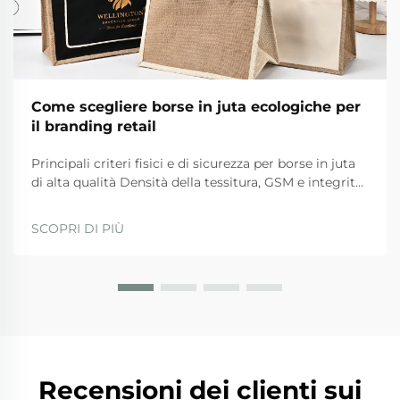
Come scegliere borse in juta ecologiche per
il branding retail
Principali criteri fisici e di sicurezza per borse in juta
di alta qualità Densità della tessitura, GSM e integrità
del materiale delle maniglie Per borse in juta di alta
qualità, ci sono determinati standard fisici che
SCOPRI DI PIÙ
devono essere rispettati per garantire durata e
sicurezza durante l'uso quotidiano. Th...
Recensioni dei clienti sui