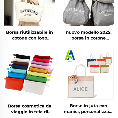
Borsa riutilizzabile in
nuovo modello 2025,
cotone con logo
borsa in cotone
serigrafato
ecologica da donna
personalizzato,
con grande capacità,
chiusura con cerniera,
manici a corda con
manico a spalla, stile
stampa lettere,
moda, taglia media
chiusura con cerniera,
per spiaggia e spesa
borsa pesante a spalla
Borse in juta con
Borsa cosmetica da
manici, personalizzate
viaggio in tela di
e stampate,
cotone con logo