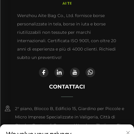
Wenzhou Aite Bag Co., Ltd. fornisce borse
personalizzate in tela, borse in iuta e borse
riutilizzabili non tessute per marchi
internazionali. Certificata ISO 9001, con oltre 20
anni di esperienza e più di 4000 clienti. Richiedi
subito un preventivo!
CONTATTACI
2° piano, Blocco B, Edificio 15, Giardino per Piccole e
Micro Imprese Specializzate in Valigeria, Città di
Qianku, Contea di Cangnan, Wenzhou, Zhejiang, Cina