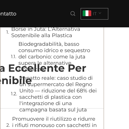
Indice
ntatto
IT
Borse in Juta: L'Alternativa
Sostenibile alla Plastica
Biodegradabilità, basso
consumo idrico e sequestro
del carbonio: come la juta
supera le alternative
a Eccellente Per
sintetiche
nibile
Impatto reale: caso studio di
un supermercato del Regno
Unito — riduzione del 68% dei
sacchetti di plastica con
l'integrazione di una
campagna basata sul juta
Promuovere il riutilizzo e ridurre
i rifiuti monouso con sacchetti in