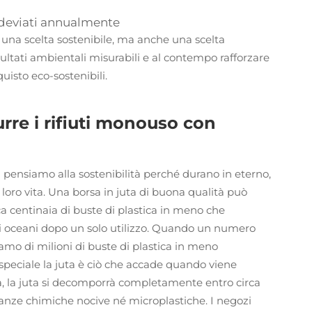
ca deviati annualmente
o una scelta sostenibile, ma anche una scelta
sultati ambientali misurabili e al contempo rafforzare
uisto eco-sostenibili.
urre i rifiuti monouso con
 pensiamo alla sostenibilità perché durano in eterno,
oro vita. Una borsa in juta di buona qualità può
fica centinaia di buste di plastica in meno che
tri oceani dopo un solo utilizzo. Quando un numero
iamo di milioni di buste di plastica in meno
speciale la juta è ciò che accade quando viene
ca, la juta si decomporrà completamente entro circa
stanze chimiche nocive né microplastiche. I negozi