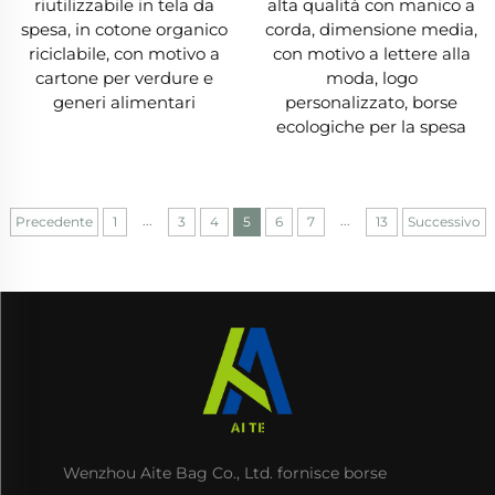
riutilizzabile in tela da
alta qualità con manico a
spesa, in cotone organico
corda, dimensione media,
riciclabile, con motivo a
con motivo a lettere alla
cartone per verdure e
moda, logo
generi alimentari
personalizzato, borse
ecologiche per la spesa
...
...
Precedente
1
3
4
5
6
7
13
Successivo
Wenzhou Aite Bag Co., Ltd. fornisce borse