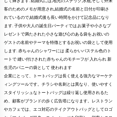
して輝きます. 結婚式には,地元のスナック,水瓶,そして外来
客のためのメモが用意され,結婚式の名前と日付が印刷さ
れているので,結婚式後も長い時間をかけて記念品になり
ます. 子供や大人の誕生日パーティでは,お菓子や小さなプ
レゼントで満たされた小さな遊び心のある袋を,お祝いの
ゲストの名前やテーマを特徴とするお祝いの袋として使用
します. 赤ちゃんのシャワーには 柔らかいパステル色のト
ートで 縫い付けされた赤ちゃんのモチーフが 入れられ 新
生児のパニーの袋として 使われます
企業にとって、トートバッグは長く使える強力なマーケテ
ィングツールです。チラシや名刺とは異なり、使いやすく
スタイリッシュなトートバッグは繰り返し使用されるた
め、顧客がブランドの歩く広告塔になります。レストラン
やカフェでは、エコ対応のテイクアウトバッグとしてロゴ