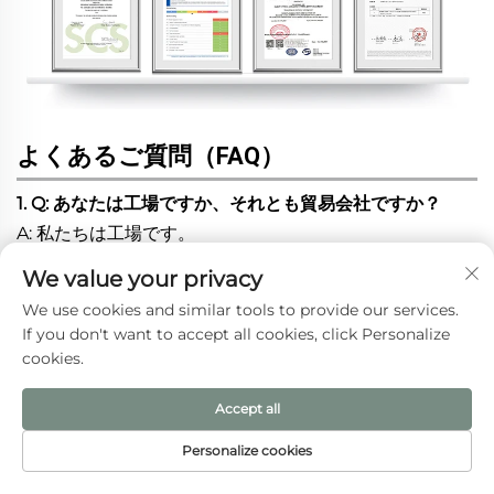
よくあるご質問（FAQ）
1. Q: あなたは工場ですか、それとも貿易会社ですか？
A: 私たちは工場です。
We value your privacy
2. Q: 製品の素材は何ですか？
We use cookies and similar tools to provide our services.
If you don't want to accept all cookies, click Personalize
A: 素材はコットン、ジュート、キャンバス、フラックスな
cookies.
どがあります。お客様のご要望に応じて、他の素材もご提
供可能です。
Accept all
Personalize cookies
3. Q: サンプルを送っていただけますか？
HOMEPĒJI
製品
メールアドレス
電話