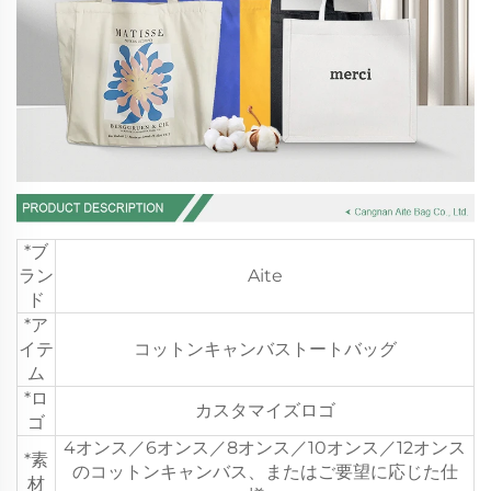
*ブ
ラン
Aite
ド
*ア
イテ
コットンキャンバストートバッグ
ム
*ロ
カスタマイズロゴ
ゴ
4オンス／6オンス／8オンス／10オンス／12オンス
*素
のコットンキャンバス、またはご要望に応じた仕
材