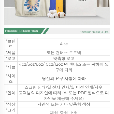
*브랜
Aite
드
*제품
코튼 캔버스 토트백
*로고
맞춤형 로고
4oz/6oz/8oz/10oz/12oz 면 캔버스 또는 귀하의 요
*재료
구에 따라
*사이
당신의 요구 사항에 따라
즈
스크린 인쇄/열 전사 인쇄/열 이전 인쇄/자수.
*인쇄
고객님의 디자인에 따라 (AI 또는 PDF 형식으로 디
자인을 제공해 주세요)
*색상
자연색 또는 기타 맞춤형 색상
*크기
대형, 중형, 소형