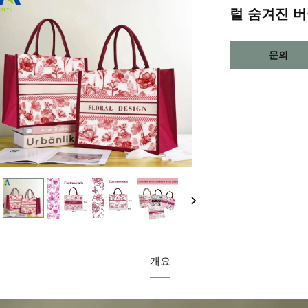
럴 숨겨진 버
문의
개요