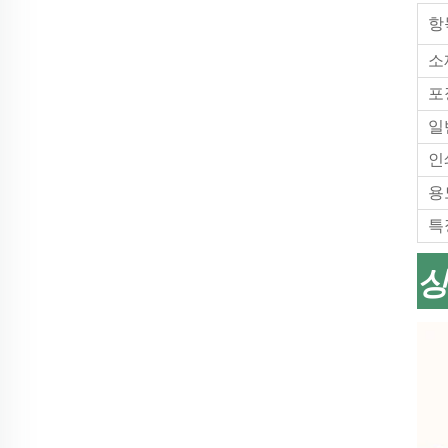
항목
소
포
일
인
용
특
상