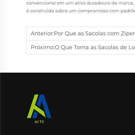
convencional em um ativo duradouro da marca,
é construída sobre um compromisso com padrões 
Anterior:
Por Que as Sacolas com Zíper S
Próximo:
O Que Torna as Sacolas de Lona uma Escol