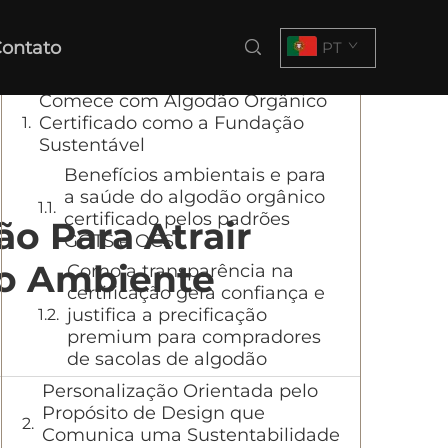
Sumário
ontato
PT
Comece com Algodão Orgânico
Certificado como a Fundação
Sustentável
Benefícios ambientais e para
a saúde do algodão orgânico
certificado pelos padrões
o Para Atrair
GOTS e OCS
io Ambiente
Como a transparência na
certificação gera confiança e
justifica a precificação
premium para compradores
de sacolas de algodão
Personalização Orientada pelo
Propósito de Design que
Comunica uma Sustentabilidade