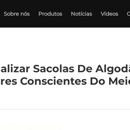
Sobre nós
Produtos
Notícias
Vídeos
C
lizar Sacolas De Algodã
es Conscientes Do Me