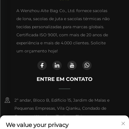
A Wenzhou Aite Bag Co., Ltd. fornece sacolas
de lona, sacolas de juta e sacolas térmicas não
tecidas personalizadas para marcas globais.
Certificada ISO 9001, com mais de 20 anos de
experiência e mais de 4.000 clientes. Solicite
um orçamento hoje!
ENTRE EM CONTATO
2º andar, Bloco B, Edifício 15, Jardim de Malas e
Pequenas Empresas, Vila Qianku, Condado de
Cangnan, Wenzhou, Zhejiang, China
We value your privacy