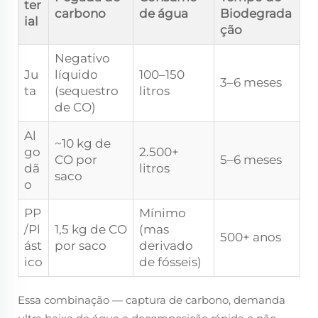
ter
carbono
de água
Biodegrada
ial
ção
Negativo
Ju
líquido
100–150
3–6 meses
ta
(sequestro
litros
de CO)
Al
~10 kg de
go
2.500+
CO por
5–6 meses
dã
litros
saco
o
PP
Mínimo
/Pl
1,5 kg de CO
(mas
500+ anos
ást
por saco
derivado
ico
de fósseis)
Essa combinação — captura de carbono, demanda