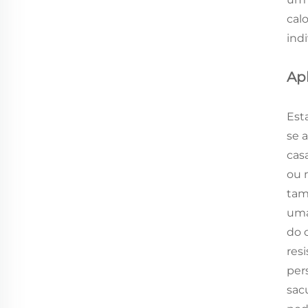
cal
ind
Ap
Est
se 
cas
ou 
tam
uma
do 
res
per
sac