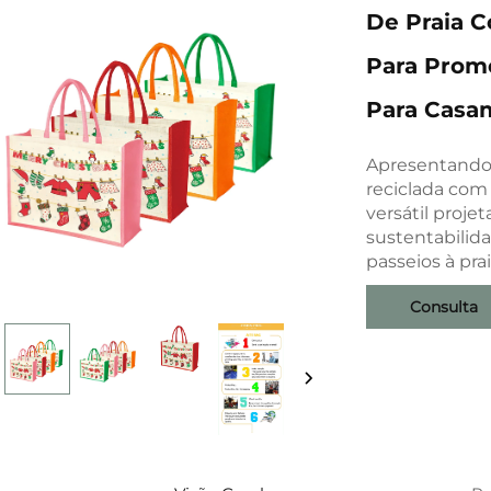
De Praia 
Para Promo
Para Casa
Apresentando 
reciclada com
versátil proje
sustentabilid
passeios à pra
Consulta