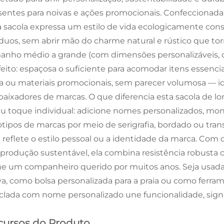
sentes para noivas e ações promocionais. Confeccionada e
a sacola expressa um estilo de vida ecologicamente cons
íduos, sem abrir mão do charme natural e rústico que to
anho médio a grande (com dimensões personalizáveis, co
feito: espaçosa o suficiente para acomodar itens essenc
ia ou materiais promocionais, sem parecer volumosa — id
aixadores de marcas. O que diferencia esta sacola de l
eu toque individual: adicione nomes personalizados, m
otipos de marcas por meio de serigrafia, bordado ou tra
 reflete o estilo pessoal ou a identidade da marca. Com 
produção sustentável, ela combina resistência robusta 
ne um companheiro querido por muitos anos. Seja usada
va, como bolsa personalizada para a praia ou como ferram
iclada com nome personalizado une funcionalidade, signif
cursos do Produto