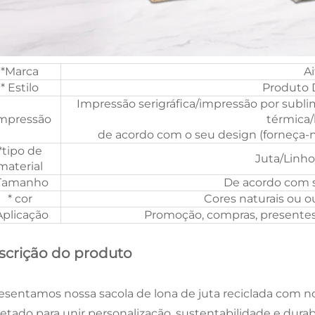
*Marca
Ai
* Estilo
Produto 
Impressão serigráfica/impressão por subli
Impressão
térmica/
de acordo com o seu design (forneça-n
*tipo de
Juta/Linh
material
Tamanho
De acordo com 
* cor
Cores naturais ou o
Aplicação
Promoção, compras, presentes
scrição do produto
esentamos nossa sacola de lona de juta reciclada com n
jetado para unir personalização, sustentabilidade e dura