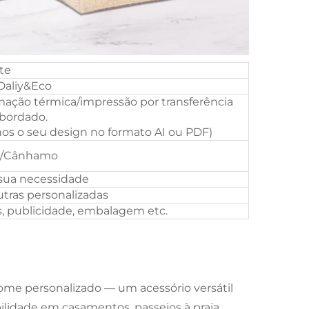
te
Daliy&Eco
mação térmica/impressão por transferência
bordado.
os o seu design no formato AI ou PDF)
o/Cânhamo
sua necessidade
utras personalizadas
, publicidade, embalagem etc.
ome personalizado — um acessório versátil
bilidade em casamentos, passeios à praia,