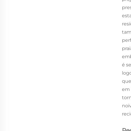
pre
est
res
tam
per
pra
emb
é s
log
que
em 
tor
noi
rec
Re