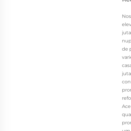
Nos
ele
juta
nup
de 
var
cas
jut
con
pro
ref
Ace
qua
pro
um 