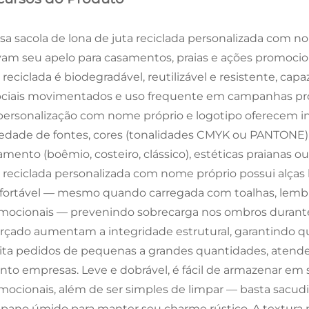
sa sacola de lona de juta reciclada personalizada com no
vam seu apelo para casamentos, praias e ações promocion
 reciclada é biodegradável, reutilizável e resistente, cap
ciais movimentados e uso frequente em campanhas prom
personalização com nome próprio e logotipo oferecem inf
iedade de fontes, cores (tonalidades CMYK ou PANTONE
amento (boêmio, costeiro, clássico), estéticas praianas ou
a reciclada personalizada com nome próprio possui alças 
fortável — mesmo quando carregada com toalhas, lemb
mocionais — prevenindo sobrecarga nos ombros durante
orçado aumentam a integridade estrutural, garantindo qu
ita pedidos de pequenas a grandes quantidades, atende
nto empresas. Leve e dobrável, é fácil de armazenar em s
mocionais, além de ser simples de limpar — basta sacudir
pano úmido para manter seu charme rústico. A textura na