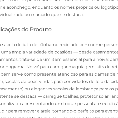
or e aconchego, enquanto os nomes próprios ou logoti
ividualizado ou marcado que se destaca.
licações do Produto
a sacola de iuta de cânhamo reciclado com nome persona
a uma ampla variedade de ocasiões — desde casamentos 
amentos, trata-se de um item essencial para a noiva: p
monograma 'Noiva' para carregar maquiagem, kits de re
bém serve como presente atencioso para as damas de 
), sacolas de boas-vindas para convidados de fora da cid
casamento) ou elegantes sacolas de lembrança para os par
istente se destaca — carregue toalhas, protetor solar, l
sonalizado acrescentando um toque pessoal ao seu dia à b
udir para remover a areia, tornando-o perfeito para aven