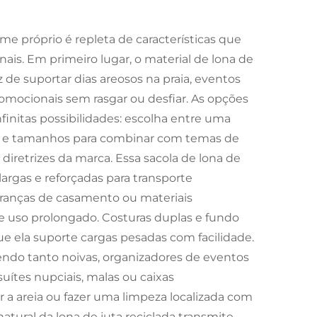
me próprio é repleta de características que
ais. Em primeiro lugar, o material de lona de
az de suportar dias areosos na praia, eventos
ocionais sem rasgar ou desfiar. As opções
initas possibilidades: escolha entre uma
) e tamanhos para combinar com temas de
 diretrizes da marca. Essa sacola de lona de
largas e reforçadas para transporte
ranças de casamento ou materiais
 uso prolongado. Costuras duplas e fundo
e ela suporte cargas pesadas com facilidade.
ndo tanto noivas, organizadores de eventos
uítes nupciais, malas ou caixas
 a areia ou fazer uma limpeza localizada com
tural da lona de juta reciclada transmite