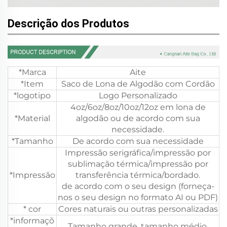
Descrição dos Produtos
*Marca
Aite
*Item
Saco de Lona de Algodão com Cordão
*logotipo
Logo Personalizado
4oz/6oz/8oz/10oz/12oz em lona de
*Material
algodão ou de acordo com sua
necessidade.
*Tamanho
De acordo com sua necessidade
Impressão serigráfica/impressão por
sublimação térmica/impressão por
*Impressão
transferência térmica/bordado.
de acordo com o seu design (forneça-
nos o seu design no formato AI ou PDF)
* cor
Cores naturais ou outras personalizadas
*informaçõ
Tamanho grande, tamanho médio,