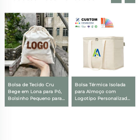
Bolsa de Tecido Cru
Bolsa Térmica Isolada
Bege em Lona para Pó,
para Almoço com
Bolsinho Pequeno para
Logotipo Personalizado,
Presentes com
Térmica, Dobrável, para
Impressão de Logotipo
Compras e Geladeira,
Personalizado e Fecho
Ecológica e Reutilizável,
com Cordão para Uso
para Embalagem de
Diário, Viagens e
Alimentos
Atividades ao Ar Livre