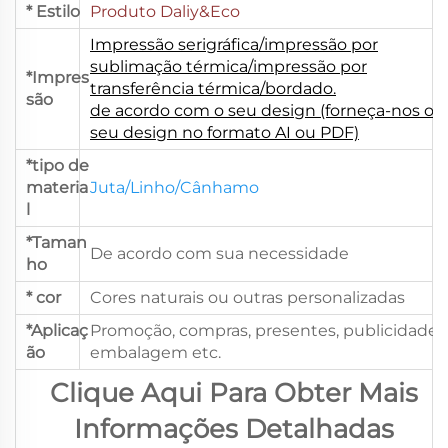
* Estilo
Produto Daliy&Eco
Impressão serigráfica/impressão por
sublimação térmica/impressão por
*Impres
transferência térmica/bordado.
são
de acordo com o seu design (forneça-nos o
seu design no formato AI ou PDF)
*tipo de
materia
Juta/Linho/Cânhamo
l
*Taman
De acordo com sua necessidade
ho
* cor
Cores naturais ou outras personalizadas
*Aplicaç
Promoção, compras, presentes, publicidade,
ão
embalagem etc.
Clique Aqui Para Obter Mais
Informações Detalhadas