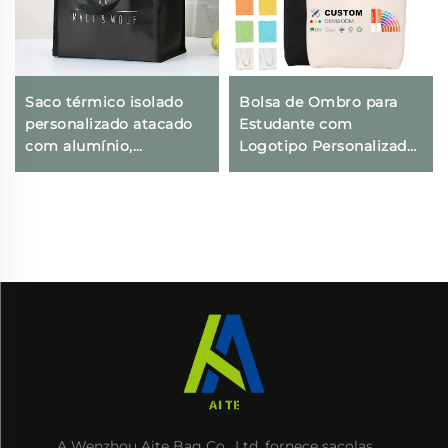
Saco térmico isolado
Bolsa de Ombro para
personalizado atacado
Estudante com
com alumínio,
Logotipo Personalizado,
reutilizável em tecido
Bolsa em Lona de
não tecido impermeável
Algodão na Moda, Estilo
para entrega de
Fashion, Atacado, Bolsa
alimentos, mantém frio
em Branco para
e gelado
Publicidade
A Wenzhou Aite Bag Co., Ltd. fornece sacolas