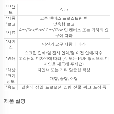
*브랜
Aite
드
*제품
코튼 캔버스 드로스트링 백
*로고
맞춤형 로고
4oz/6oz/8oz/10oz/12oz 면 캔버스 또는 귀하의 요
*재료
구에 따라
*사이
당신의 요구 사항에 따라
즈
스크린 인쇄/열 전사 인쇄/열 이전 인쇄/자수.
*인쇄
고객님의 디자인에 따라 (AI 또는 PDF 형식으로 디
자인을 제공해 주세요)
*색상
자연색 또는 기타 맞춤형 색상
*크기
대형, 중형, 소형
정보
*용도
결혼식, 생일, 프로모션, 쇼핑, 선물, 광고, 포장 등
제품 설명