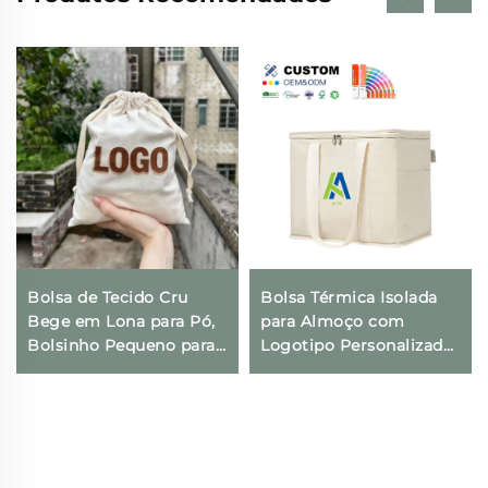
Bolsa de Tecido Cru
Bolsa Térmica Isolada
Bege em Lona para Pó,
para Almoço com
Bolsinho Pequeno para
Logotipo Personalizado,
Presentes com
Térmica, Dobrável, para
Impressão de Logotipo
Compras e Geladeira,
Personalizado e Fecho
Ecológica e Reutilizável,
com Cordão para Uso
para Embalagem de
Diário, Viagens e
Alimentos