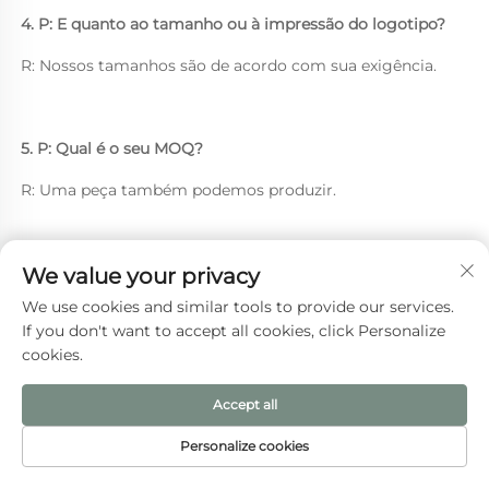
4. P: E quanto ao tamanho ou à impressão do logotipo? 
R: Nossos tamanhos são de acordo com sua exigência. 
5. P: Qual é o seu MOQ? 
R: Uma peça também podemos produzir. 
We value your privacy
We use cookies and similar tools to provide our services.
If you don't want to accept all cookies, click Personalize
Clique aqui para obter a 
cookies.
cotação detalhada 
Accept all
correspondente 
Personalize cookies
PÁGINA INICIAL
PRODUTOS
E-MAIL
TEL