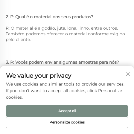
2. P: Qual é o material dos seus produtos? 
R: O material é algodão, juta, lona, linho, entre outros. 
Também podemos oferecer o material conforme exigido 
pelo cliente. 
3. P: Vocês podem enviar algumas amostras para nós? 
R: Claro. Ficamos muito felizes em enviar as amostras. 
We value your privacy
We use cookies and similar tools to provide our services.
If you don't want to accept all cookies, click Personalize
4. P: E quanto ao tamanho ou à impressão do logotipo? 
cookies.
R: Nossos tamanhos são de acordo com sua exigência. 
Accept all
Personalize cookies
5. P: Qual é o seu MOQ? 
PÁGINA INICIAL
PRODUTOS
E-MAIL
TEL