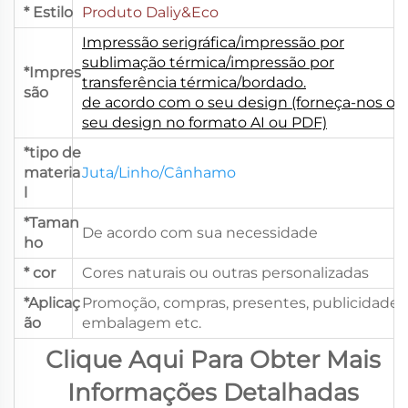
* Estilo
Produto Daliy&Eco
Impressão serigráfica/impressão por
sublimação térmica/impressão por
*Impres
transferência térmica/bordado.
são
de acordo com o seu design (forneça-nos o
seu design no formato AI ou PDF)
*tipo de
materia
Juta/Linho/Cânhamo
l
*Taman
De acordo com sua necessidade
ho
* cor
Cores naturais ou outras personalizadas
*Aplicaç
Promoção, compras, presentes, publicidade,
ão
embalagem etc.
Clique Aqui Para Obter Mais
Informações Detalhadas