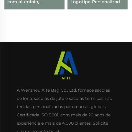
com alumínio,
Logotipo Personalizado,
reutilizável em tecido
Bolsa em Lona de
não tecido impermeável
Algodão na Moda, Estilo
para entrega de
Fashion, Atacado, Bolsa
alimentos, mantém frio
em Branco para
e gelado
Publicidade
A Wenzhou Aite Bag Co., Ltd. fornece sacolas
de lona, sacolas de juta e sacolas térmicas não
tecidas personalizadas para marcas globais.
Certificada ISO 9001, com mais de 20 anos de
experiência e mais de 4.000 clientes. Solicite
um orçamento hoje!