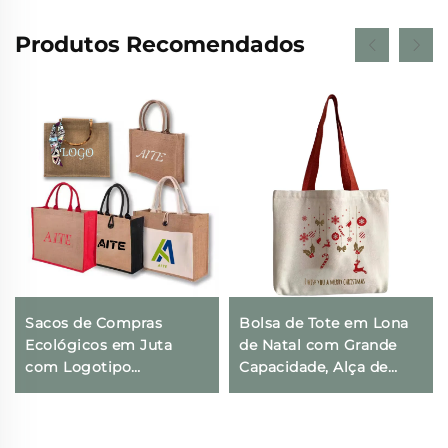
Produtos Recomendados
Sacos de Compras
Bolsa de Tote em Lona
Ecológicos em Juta
de Natal com Grande
com Logotipo
Capacidade, Alça de
Personalizado, Sacos
Cordão com Fita,
Tote e de Praia com
Estampa de Letras para
Zíper no Ombro, Alça
Piquenique ao Ar Livre,