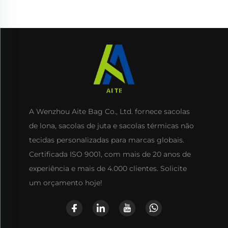
Longa de Corda e Estilo
Festa, Viagem e
Dobrável
Compras
A Wenzhou Aite Bag Co., Ltd. fornece sacolas
de lona, sacolas de juta e sacolas térmicas não
tecidas personalizadas para marcas globais.
Certificada ISO 9001, com mais de 20 anos de
experiência e mais de 4.000 clientes. Solicite
um orçamento hoje!