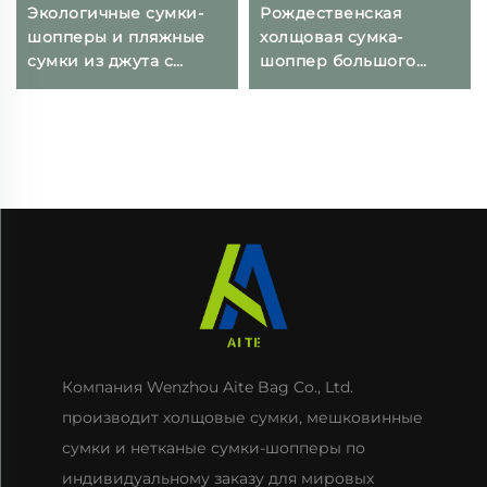
Экологичные сумки-
Рождественская
шопперы и пляжные
холщовая сумка-
сумки из джута с
шоппер большого
индивидуальным
размера, сумка с
логотипом, с
лентой, веревочным
застежкой-молнией на
наплечным ремнем, с
плечевом ремне, с
принтом букв, для
длинной ручкой-
пикника, вечеринки,
шнурком, складная
путешествий, покупок
модель
Компания Wenzhou Aite Bag Co., Ltd.
производит холщовые сумки, мешковинные
сумки и нетканые сумки-шопперы по
индивидуальному заказу для мировых