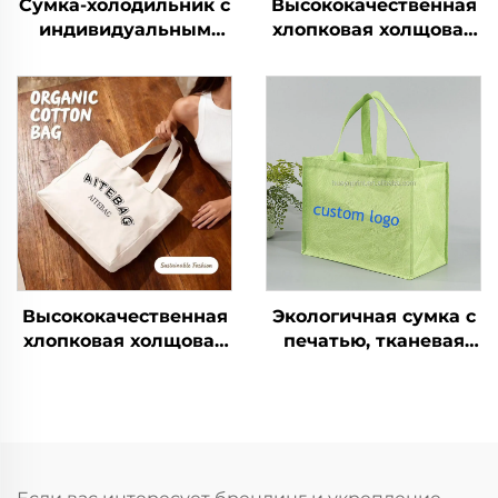
Высококачественная
Сумка-холодильник с
хлопковая холщовая
индивидуальным
сумка-тоут с
логотипом,
ручками-шнурами,
термоизолирующая
наплечными
складная сумка для
ремнями, среднего
покупок, экологичная
размера, с модным
многоразовая сумка
принтом букв, с
для упаковки
возможностью
продуктов
нанесения логотипа
методом
термоперевода
Высококачественная
Экологичная сумка с
хлопковая холщовая
печатью, тканевая
сумка-тоут с
сумка из нетканого
ручками-шнурами,
материала,
наплечными
рекламная
ремнями, среднего
многоразовая сумка-
размера, с модным
шоппер с логотипом
принтом букв, с