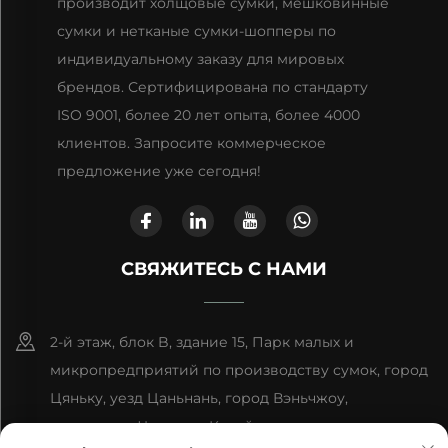
производит холщовые сумки, мешковинные
сумки и нетканые сумки-шопперы по
индивидуальному заказу для мировых
брендов. Сертифицирована по стандарту
ISO 9001, более 20 лет опыта, более 4000
клиентов. Запросите коммерческое
предложение уже сегодня!
СВЯЖИТЕСЬ С НАМИ
2-й этаж, блок B, здание 15, Парк малых и
микропредприятий по производству сумок, город
Цяньку, уезд Цаньнань, город Вэньчжоу,
провинция Чжэцзян, Китай