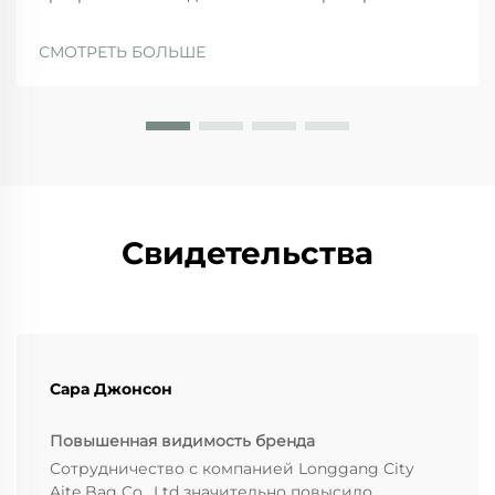
наличие юридической регистрации, физического
производства и опыта экспорта в области
СМОТРЕТЬ БОЛЬШЕ
производства джутовых мешков. Прежде всего,
проверьте документы компании. Производитель
с соответствующими лицензиями и
разрешениями...
Свидетельства
Сара Джонсон
Повышенная видимость бренда
Сотрудничество с компанией Longgang City
Aite Bag Co., Ltd значительно повысило