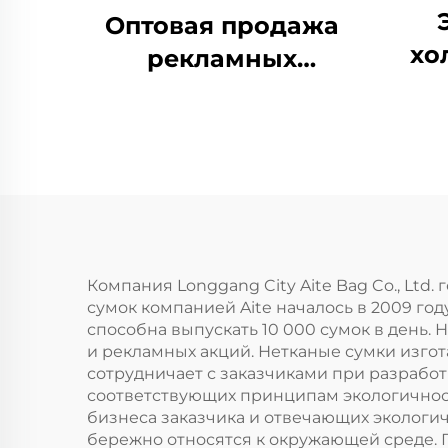
Оптовая продажа
хо
рекламных
экологически
в
чистых
нас
многоразовых
и
сумок для покупок
диза
для женщин, с
с пе
логотипом, из
хл
мешковины/джута,
Компания Longgang City Aite Bag Co., Ltd
сумок компанией Aite началось в 2009 г
д
упаковка для
способна выпускать 10 000 сумок в день. 
ин
использования на
и рекламных акций. Нетканые сумки изгот
сотрудничает с заказчиками при разрабо
открытом воздухе
соответствующих принципам экологичност
бизнеса заказчика и отвечающих экологич
бережно относятся к окружающей среде. 