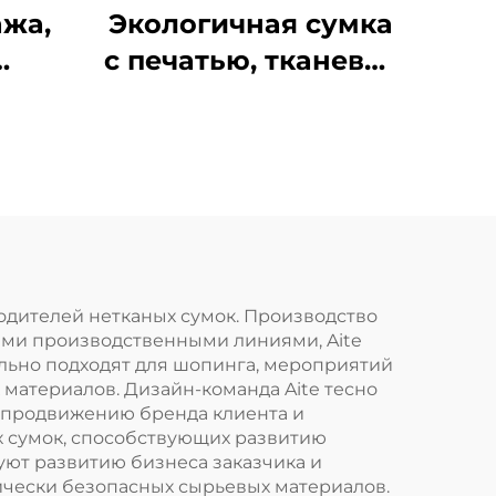
ажа,
Экологичная сумка
с печатью, тканевая
ванные
сумка из нетканого
ые
материала,
рекламная
и,
многоразовая
ые
сумка-шоппер с
мые
логотипом
авки
зводителей нетканых сумок. Производство
ыми производственными линиями, Aite
ого
еально подходят для шопинга, мероприятий
 материалов. Дизайн-команда Aite тесно
х продвижению бренда клиента и
х сумок, способствующих развитию
ед
уют развитию бизнеса заказчика и
ически безопасных сырьевых материалов.