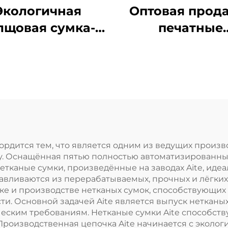
Экологичная
Оптовая прод
лщовая сумка-
печатные
тоут с
термоизолиро
озможностью
алюминиев
тройки размера
сумки-
 однотонного
холодильник
йна, пустая или
многоразов
чатью логотипа,
непромокае
опковая сумка
сумки для дост
. гордится тем, что является одним из ведущих прои
оду. Оснащённая пятью полностью автоматизированн
ля покупок по
еды из неткан
Нетканые сумки, произведённые на заводах Aite, ид
дивидуальному
материала,
авливаются из перерабатываемых, прочных и лёгких
тке и производстве нетканых сумок, способствующи
заказу для
сохраняют
и. Основной задачей Aite является выпуск нетканы
магазина и
прохладу и л
еским требованиям. Нетканые сумки Aite способств
Производственная цепочка Aite начинается с эколог