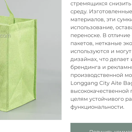
стремящихся снизить
среду. Изготовленны
материалов, эти сумк
использование, остав
переноске. В отличие
пакетов, нетканые эк
используются и могут
дизайнах, что делае
брендинга и рекламн
производственной мо
Longgang City Aite Bag
высококачественной 
целям устойчивого ра
функциональности.
Получить комме