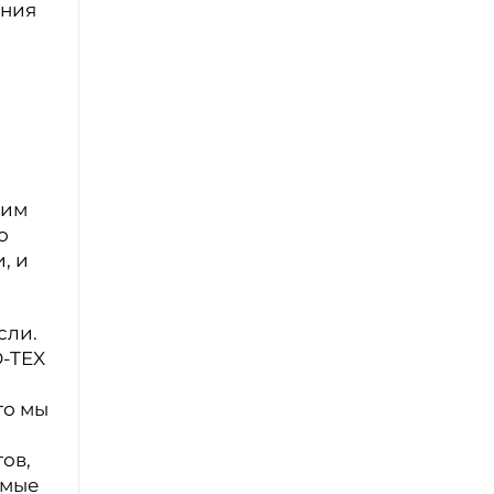
ения
шим
о
, и
сли.
O-TEX
то мы
ов,
емые