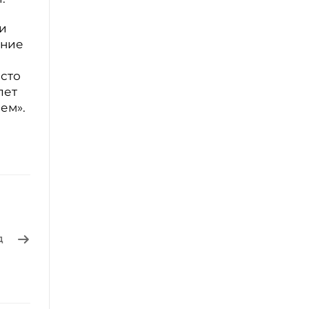
ии
ание
осто
лет
ем».
д