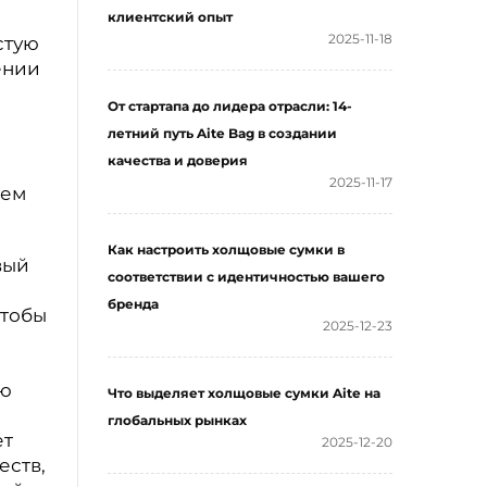
клиентский опыт
2025-11-18
стую
ении
От стартапа до лидера отрасли: 14-
летний путь Aite Bag в создании
качества и доверия
2025-11-17
чем
Как настроить холщовые сумки в
вый
соответствии с идентичностью вашего
бренда
чтобы
2025-12-23
лю
Что выделяет холщовые сумки Aite на
глобальных рынках
ет
2025-12-20
еств,