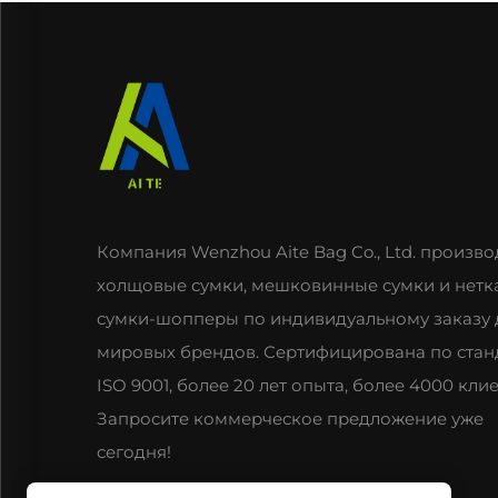
Компания Wenzhou Aite Bag Co., Ltd. произво
холщовые сумки, мешковинные сумки и нетк
сумки-шопперы по индивидуальному заказу 
мировых брендов. Сертифицирована по стан
ISO 9001, более 20 лет опыта, более 4000 клие
Запросите коммерческое предложение уже
сегодня!