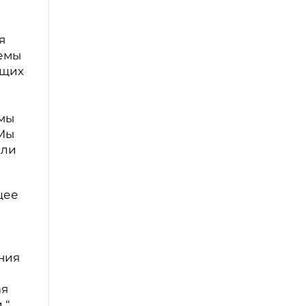
я
лемы
ющих
ь
 мы
 Мы
али
щее
ния
ая
.“