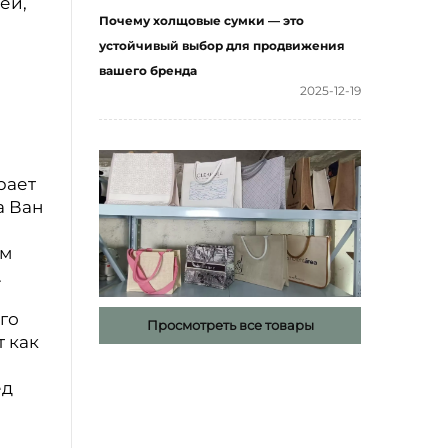
ей,
Почему холщовые сумки — это
устойчивый выбор для продвижения
вашего бренда
2025-12-19
рает
а Ван
ом
.
го
Просмотреть все товары
т как
ед