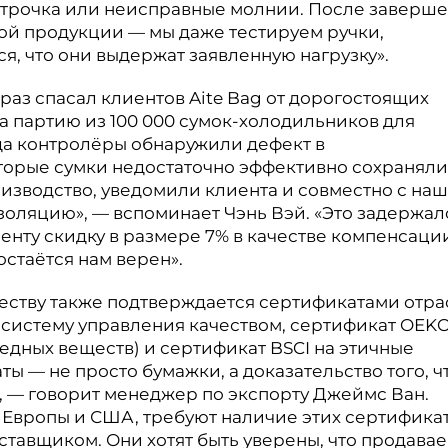
 строчка или неисправные молнии. После заверш
ой продукции — мы даже тестируем ручки,
я, что они выдержат заявленную нагрузку».
 раз спасал клиентов Aite Bag от дорогостоящих
а партию из 100 000 сумок-холодильников для
да контролёры обнаружили дефект в
орые сумки недостаточно эффективно сохраняли
изводство, уведомили клиента и совместно с на
оляцию», — вспоминает Чэнь Вэй. «Это задержал
енту скидку в размере 7% в качестве компенсации
остаётся нам верен».
еству также подтверждается сертификатами отра
а систему управления качеством, сертификат OEK
едных веществ) и сертификат BSCI на этичные
ы — не просто бумажки, а доказательство того, ч
 — говорит менеджер по экспорту Джеймс Ван.
Европы и США, требуют наличие этих сертификат
ставщиком. Они хотят быть уверены, что продава