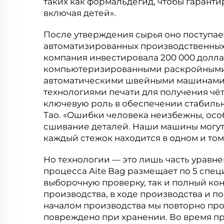
таких как формальдегид, чтобы гаранти
включая детей».
После утверждения сырья оно поступает
автоматизированных производственных 
компания инвестировала 200 000 долла
компьютеризированными раскройными 
автоматическими швейными машинами 
технологиями печати для получения чёт
ключевую роль в обеспечении стабильн
Тао. «Ошибки человека неизбежны, осо
сшивание деталей. Наши машины могут 
каждый стежок находится в одном и том
Но технологии — это лишь часть уравн
процесса Aite Bag размещает по 5 спец
выборочную проверку, так и полный конт
производства, в ходе производства и п
началом производства мы повторно пров
повреждено при хранении. Во время пр