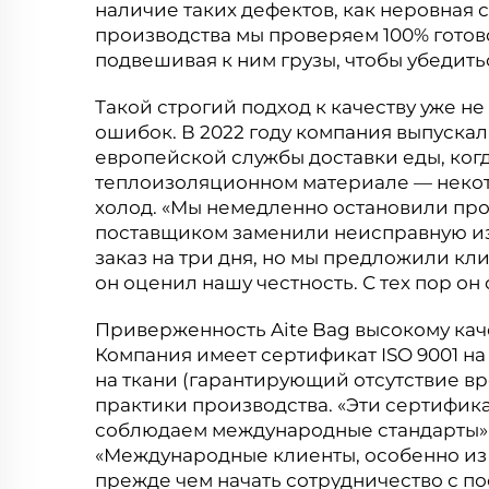
наличие таких дефектов, как неровная
производства мы проверяем 100% готов
подвешивая к ним грузы, чтобы убедитьс
Такой строгий подход к качеству уже не
ошибок. В 2022 году компания выпускал
европейской службы доставки еды, ког
теплоизоляционном материале — некот
холод. «Мы немедленно остановили про
поставщиком заменили неисправную из
заказ на три дня, но мы предложили кли
он оценил нашу честность. С тех пор он 
Приверженность Aite Bag высокому кач
Компания имеет сертификат ISO 9001 н
на ткани (гарантирующий отсутствие вр
практики производства. «Эти сертификат
соблюдаем международные стандарты»,
«Международные клиенты, особенно из 
прежде чем начать сотрудничество с по