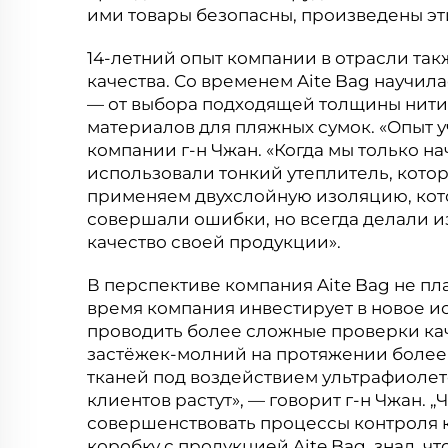
ими товары безопасны, произведены эт
14-летний опыт компании в отрасли та
качества. Со временем Aite Bag научи
— от выбора подходящей толщины нити
материалов для пляжных сумок. «Опыт учи
компании г-н Чжан. «Когда мы только н
использовали тонкий утеплитель, кото
применяем двухслойную изоляцию, кото
совершали ошибки, но всегда делали и
качество своей продукции».
В перспективе компания Aite Bag не пл
время компания инвестирует в новое и
проводить более сложные проверки кач
застёжек-молний на протяжении более 
тканей под воздействием ультрафиолето
клиентов растут», — говорит г-н Чжан. 
совершенствовать процессы контроля к
коробку с продукцией Aite Bag, знал, ч