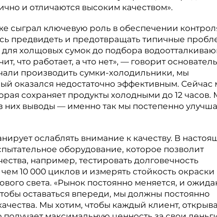
ично и отличаются высоким качеством».
кже сыграл ключевую роль в обеспечении контрол
лась предвидеть и предотвращать типичные проб
 для холщовых сумок до подбора водоотталкива
т, что работает, а что нет», — говорит основател
ачали производить сумки-холодильники, мы
рый оказался недостаточно эффективным. Сейчас
рая сохраняет продукты холодными до 12 часов.
з них выводы — именно так мы постепенно улучш
анирует ослаблять внимание к качеству. В настоя
спытательное оборудование, которое позволит
ества, например, тестировать долговечность
чем 10 000 циклов и измерять стойкость окраски
вого света. «Рынок постоянно меняется, и ожида
„Чтобы оставаться впереди, мы должны постоянно
ачества. Мы хотим, чтобы каждый клиент, открыв
то получает максимальную ценность за свои деньги