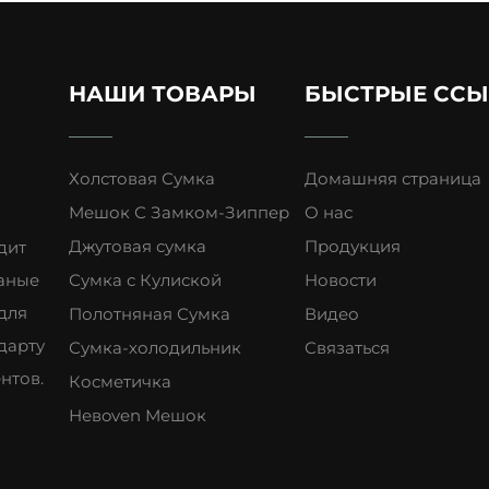
НАШИ ТОВАРЫ
БЫСТРЫЕ СС
Холстовая Сумка
Домашняя страница
Мешок С Замком-Зиппер
О нас
Джутовая сумка
Продукция
дит
аные
Сумка с Кулиской
Новости
для
Полотняная Сумка
Видео
дарту
Сумка-холодильник
Связаться
нтов.
Косметичка
Невoven Мешок