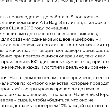
ровать безопасность наших сумок для потребител
 на производство, где работают 5 полностью
линий компании Aite Bag. Эти линии, в которые
ров США в 2018 году, оснащены
машинами для точного нанесения выкроек,
для создания одинаковых швов и цифровыми
ких и долговечных логотипов. «Автоматизация иг
ого качества», — говорит менеджер производств
бенно при повторяющихся операциях, таких как
производить 100 одинаковых сумок в час, при эт
 же месте, а каждый логотип идеально выровнен»
ения. На каждом ключевом этапе производственно
иалистов по контролю качества, которые проводя
роль. «У нас три уровня проверки: до начала
осле его завершения», — поясняет Чэнь Вэй. «Пер
еряем сырьё, чтобы убедиться, что оно не
оизводства мы проверяем 10% каждой партии на