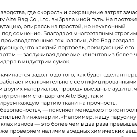
оизводства, где скорость и сокращение затрат зача
y Aite Bag Co., Ltd. выбрала иной путь. На протяж
путацию, опираясь на простой, но неуклонный
ь под сомнение. Благодаря многоэтапным строгим
производственные технологии, Aite Bag создала
ирующую, что каждый портфель, покидающий его
дартам — заслуживая доверие клиентов из более 
лидера в индустрии сумок.
начинается задолго до того, как будет сделан пер
и работает исключительно с сертифицированными
и других материалов, проводя выездные аудиты, 
внутренним стандартам Aite Bag, так и
ируем каждую партию ткани на прочность,
 безопасность», — поясняет менеджер по контро
кстильной инженерии. «Например, нашу парусину
клах износа — это более чем в два раза превыша
кже проверяем наличие вредных химических вещ