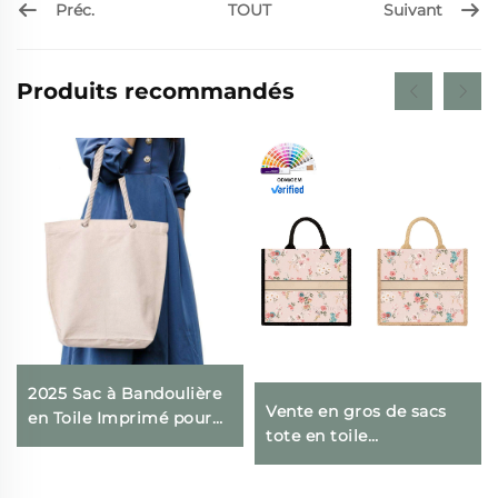
Préc.
Suivant
TOUT
Produits recommandés
2025 Sac à Bandoulière
Vente en gros de sacs
en Toile Imprimé pour
tote en toile
Femme, Grande
personnalisés avec
Capacité, Fermeture
design floral, motif
Éclair, Sacoche