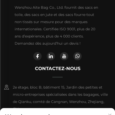
Wenzhou Aite Bag Co., Ltd. fournit des sacs en
toile, des sacs en jute et des sacs fourre-tout
non tissés sur mesure pour des marques
internationales. Certifiée ISO 9001, plus de 20
ans d’expérience, plus de 4 000 clients.
Demandez dès aujourd’hui un devis !
CONTACTEZ-NOUS
2e étage, bloc B, bâtiment 15, Jardin des petites et
micro-entreprises spécialisées dans les bagages, ville
de Qianku, comté de Cangnan, Wenzhou, Zhejiang,
Chine