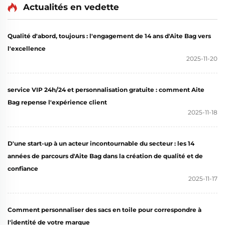
vintage floral avec
Actualités en vedette
Transfrontalière et
boucle cachée,
Cabas
impression par transfert
Qualité d'abord, toujours : l'engagement de 14 ans d'Aite Bag vers
thermique, idéal comme
l'excellence
cadeau
2025-11-20
service VIP 24h/24 et personnalisation gratuite : comment Aite
Bag repense l'expérience client
2025-11-18
D'une start-up à un acteur incontournable du secteur : les 14
années de parcours d'Aite Bag dans la création de qualité et de
confiance
2025-11-17
Comment personnaliser des sacs en toile pour correspondre à
l'identité de votre marque