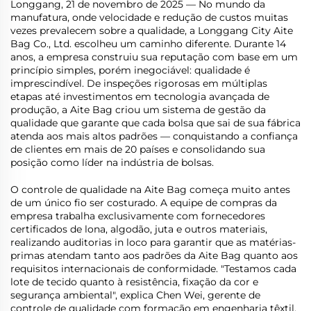
Longgang, 21 de novembro de 2025 — No mundo da
manufatura, onde velocidade e redução de custos muitas
vezes prevalecem sobre a qualidade, a Longgang City Aite
Bag Co., Ltd. escolheu um caminho diferente. Durante 14
anos, a empresa construiu sua reputação com base em um
princípio simples, porém inegociável: qualidade é
imprescindível. De inspeções rigorosas em múltiplas
etapas até investimentos em tecnologia avançada de
produção, a Aite Bag criou um sistema de gestão da
qualidade que garante que cada bolsa que sai de sua fábrica
atenda aos mais altos padrões — conquistando a confiança
de clientes em mais de 20 países e consolidando sua
posição como líder na indústria de bolsas.
O controle de qualidade na Aite Bag começa muito antes
de um único fio ser costurado. A equipe de compras da
empresa trabalha exclusivamente com fornecedores
certificados de lona, algodão, juta e outros materiais,
realizando auditorias in loco para garantir que as matérias-
primas atendam tanto aos padrões da Aite Bag quanto aos
requisitos internacionais de conformidade. "Testamos cada
lote de tecido quanto à resistência, fixação da cor e
segurança ambiental", explica Chen Wei, gerente de
controle de qualidade com formação em engenharia têxtil.