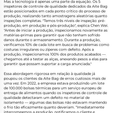
Mas a tecnologia é apenas uma parte da equação. Os 5
inspetores de controle de qualidade dedicados da Aite Bag
estão posicionados em cada ponto crítico do processo de
produção, realizando tanto amostragens aleatórias quanto
inspeções completas. "Temos três níveis de inspeção: pré-
produção, em produção e pós-produção", explica Chen Wei.
"Antes de iniciar a produção, inspecionamos novamente as
matérias-primas para garantir que não tenham sofrido
danos durante o armazenamento. Durante a produção,
verificamos 10% de cada lote em busca de problemas como
costuras irregulares ou zíperes com defeito. Após a
produção, inspecionamos 100% dos produtos acabados —
chegamos até a testar as alças, anexando pesos a elas para
garantir que possam suportar a carga anunciada."
Essa abordagem rigorosa em relação à qualidade já
poupou os clientes da Aite Bag de erros custosos mais de
uma vez. Em 2022, a empresa estava produzindo um lote
de 100.000 bolsas térmicas para um serviço europeu de
entrega de alimentos quando os inspetores de controle de
qualidade detectaram um defeito no material de
isolamento — algumas das bolsas não estavam mantendo
o frio tão eficazmente quanto deveriam. “Imediatamente
interrompemos a produção, notificamos o cliente e