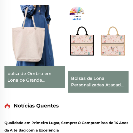
bolsa de Ombro em
Bolsas de Lona
Lona de Grande
Personalizadas Atacado
Capacidade com
com Design de Flores,
Estampa Feminina 2025,
Estampa Floral Vintage
Fechamento com Zíper,
com Fivela Oculta e
Notícias Quentes
Bolsa Transversal para
Impressão por
Compras e Comércio
Transferência Térmica
Exterior
Qualidade em Primeiro Lugar, Sempre: O Compromisso de 14 Anos
para Presente
da Aite Bag com a Excelência