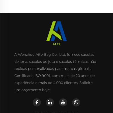
A Wenzhou Aite Bag Co., Ltd. fornece sacolas
de lona, sacolas de juta e sacolas térmicas não
tecidas personalizadas para marcas globais.
Certificada ISO 9001, com mais de 20 anos de
experiência e mais de 4.000 clientes. Solicite
um orçamento hoje!