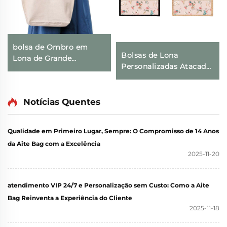
bolsa de Ombro em
Bolsas de Lona
Lona de Grande
Personalizadas Atacado
Capacidade com
com Design de Flores,
Estampa Feminina 2025,
Estampa Floral Vintage
Fechamento com Zíper,
com Fivela Oculta e
Notícias Quentes
Bolsa Transversal para
Impressão por
Compras e Comércio
Transferência Térmica
Exterior
Qualidade em Primeiro Lugar, Sempre: O Compromisso de 14 Anos
para Presente
da Aite Bag com a Excelência
2025-11-20
atendimento VIP 24/7 e Personalização sem Custo: Como a Aite
Bag Reinventa a Experiência do Cliente
2025-11-18