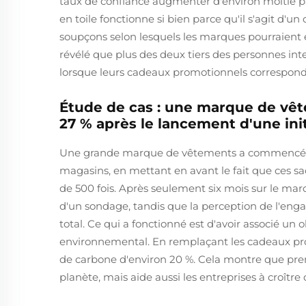
taux de confiance augmenter d'environ moitié par 
en toile fonctionne si bien parce qu'il s'agit d'u
soupçons selon lesquels les marques pourraient
révélé que plus des deux tiers des personnes inte
lorsque leurs cadeaux promotionnels corresponde
Étude de cas : une marque de vêt
27 % après le lancement d'une init
Une grande marque de vêtements a commencé à di
magasins, en mettant en avant le fait que ces s
de 500 fois. Après seulement six mois sur le marc
d'un sondage, tandis que la perception de l'en
total. Ce qui a fonctionné est d'avoir associé u
environnemental. En remplaçant les cadeaux prom
de carbone d'environ 20 %. Cela montre que pren
planète, mais aide aussi les entreprises à croîtr