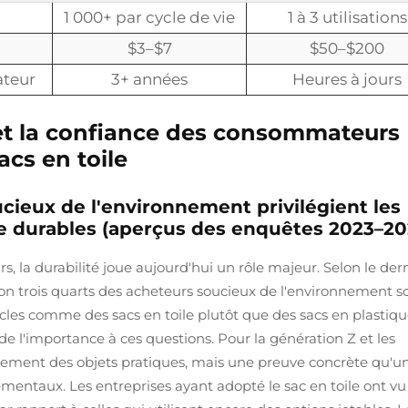
1 000+ par cycle de vie
1 à 3 utilisations
$3–$7
$50–$200
ateur
3+ années
Heures à jours
G et la confiance des consommateurs
cs en toile
eux de l'environnement privilégient les
le durables (aperçus des enquêtes 2023–20
 la durabilité joue aujourd'hui un rôle majeur. Selon le der
n trois quarts des acheteurs soucieux de l'environnement s
ticles comme des sacs en toile plutôt que des sacs en plastiqu
e l'importance à ces questions. Pour la génération Z et les
seulement des objets pratiques, mais une preuve concrète qu'u
mentaux. Les entreprises ayant adopté le sac en toile ont vu