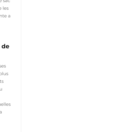
e sac
e les
nte a
 de
ses
plus
ts
au
elles
a