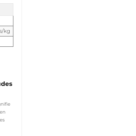
es/kg
udes
nifie
ien
les