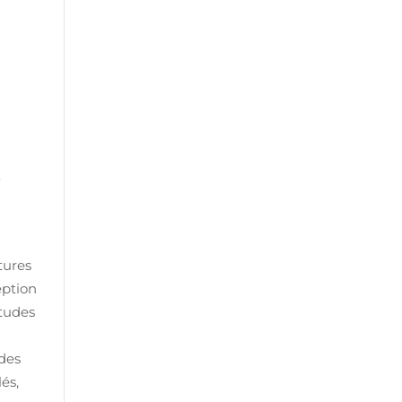
r
tures
eption
études
 des
és,