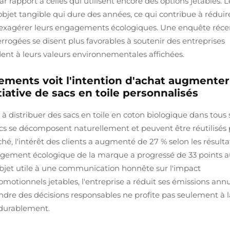
rapport à celles qui utilisent encore des options jetables. L
n objet tangible qui dure des années, ce qui contribue à réduir
 exagérer leurs engagements écologiques. Une enquête réce
rrogées se disent plus favorables à soutenir des entreprises
nt à leurs valeurs environnementales affichées.
ements voit l'intention d'achat augmenter
iative de sacs en toile personnalisés
stribuer des sacs en toile en coton biologique dans tous 
acs se décomposent naturellement et peuvent être réutilisés 
hé, l'intérêt des clients a augmenté de 27 % selon les résulta
gagement écologique de la marque a progressé de 33 points 
n objet utile à une communication honnête sur l'impact
otionnels jetables, l'entreprise a réduit ses émissions annu
dre des décisions responsables ne profite pas seulement à l
e durablement.