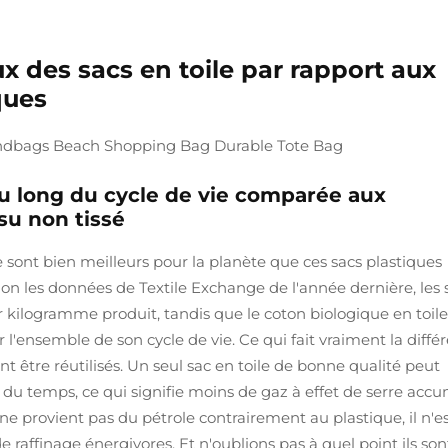
des sacs en toile par rapport aux
ques
u long du cycle de vie comparée aux
ssu non tissé
le sont bien meilleurs pour la planète que ces sacs plastiques
lon les données de Textile Exchange de l'année dernière, les 
 kilogramme produit, tandis que le coton biologique en toile
'ensemble de son cycle de vie. Ce qui fait vraiment la diffé
nt être réutilisés. Un seul sac en toile de bonne qualité peut
l du temps, ce qui signifie moins de gaz à effet de serre acc
e provient pas du pétrole contrairement au plastique, il n'e
e raffinage énergivores. Et n'oublions pas à quel point ils son