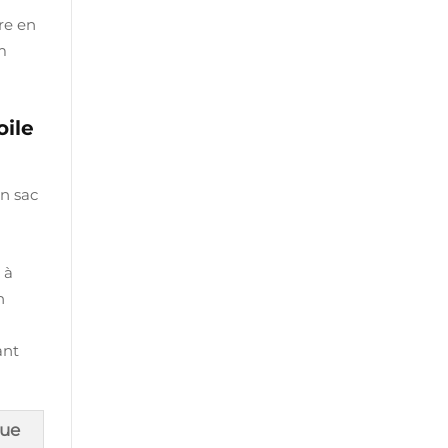
re en
m
oile
un sac
 à
n
ant
que