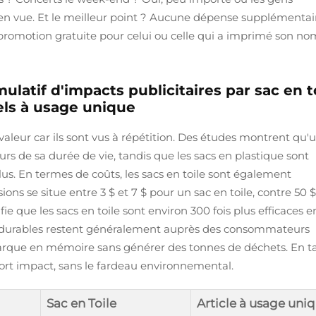
n en vue. Et le meilleur point ? Aucune dépense supplémentai
promotion gratuite pour celui ou celle qui a imprimé son no
atif d'impacts publicitaires par sac en t
els à usage unique
 valeur car ils sont vus à répétition. Des études montrent qu'
urs de sa durée de vie, tandis que les sacs en plastique sont
lus. En termes de coûts, les sacs en toile sont également
ns se situe entre 3 $ et 7 $ pour un sac en toile, contre 50 $
ie que les sacs en toile sont environ 300 fois plus efficaces e
acs durables restent généralement auprès des consommateurs
marque en mémoire sans générer des tonnes de déchets. En t
fort impact, sans le fardeau environnemental.
Sac en Toile
Article à usage uni