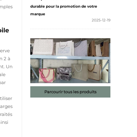
imples
durable pour la promotion de votre
marque
2025-12-19
ile
serve
n 2 à
nt. Un
ale
par
Parcourir tous les produits
iliser
harges
raités
insi