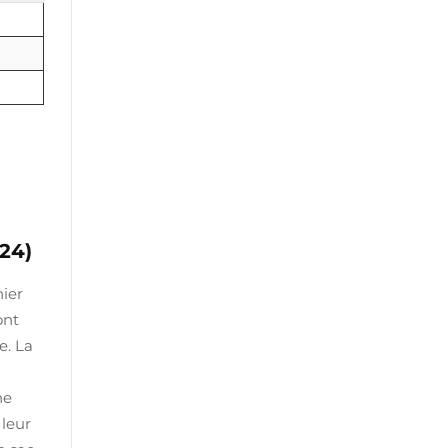
24)
nier
ont
e. La
ne
 leur