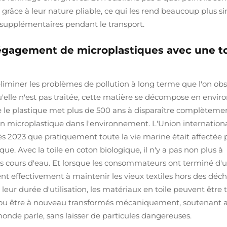
és, grâce à leur nature pliable, ce qui les rend beaucoup plus s
supplémentaires pendant le transport.
égagement de microplastiques avec une to
d'éliminer les problèmes de pollution à long terme que l'on ob
u'elle n'est pas traitée, cette matière se décompose en enviro
ue le plastique met plus de 500 ans à disparaître complèteme
un microplastique dans l'environnement. L'Union internation
dès 2023 que pratiquement toute la vie marine était affectée 
que. Avec la toile en coton biologique, il n'y a pas non plus à
les cours d'eau. Et lorsque les consommateurs ont terminé d'ut
ent effectivement à maintenir les vieux textiles hors des déc
leur durée d'utilisation, les matériaux en toile peuvent être t
l ou être à nouveau transformés mécaniquement, soutenant a
monde parle, sans laisser de particules dangereuses.