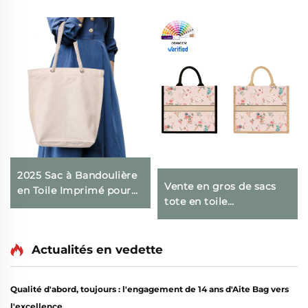
2025 Sac à Bandoulière
Vente en gros de sacs
en Toile Imprimé pour
tote en toile
Femme, Grande
personnalisés avec
Capacité, Fermeture
design floral, motif
Éclair, Sacoche
vintage floral avec
Actualités en vedette
Transfrontalière et
boucle cachée,
Cabas
impression par transfert
Qualité d'abord, toujours : l'engagement de 14 ans d'Aite Bag vers
thermique, idéal comme
l'excellence
cadeau