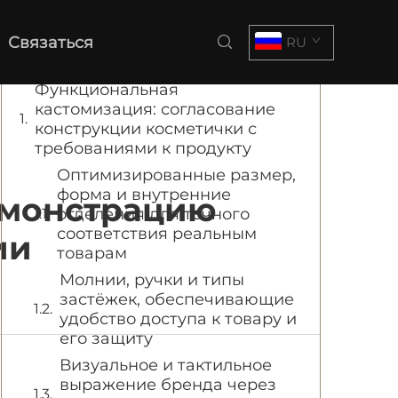
Содержание
Связаться
RU
Функциональная
кастомизация: согласование
конструкции косметички с
требованиями к продукту
Оптимизированные размер,
форма и внутренние
емонстрацию
отделения для точного
соответствия реальным
ии
товарам
Молнии, ручки и типы
застёжек, обеспечивающие
удобство доступа к товару и
его защиту
Визуальное и тактильное
выражение бренда через