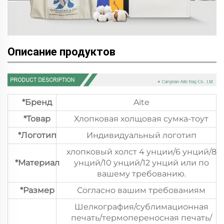
Описание продуктов
*Бренд
Aite
*Товар
Хлопковая холщовая сумка-тоут
*Логотип
Индивидуальный логотип
хлопковый холст 4 унции/6 унций/8
*Материал
унций/10 унций/12 унций или по
вашему требованию.
*Размер
Согласно вашим требованиям
Шелкография/сублимационная
печать/термопереносная печать/