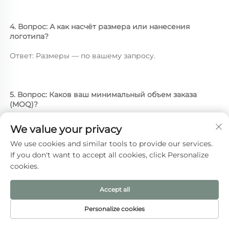
4. Вопрос: А как насчёт размера или нанесения 
логотипа? 
Ответ: Размеры — по вашему запросу. 
5. Вопрос: Каков ваш минимальный объем заказа 
(MOQ)? 
Ответ: Мы можем изготовить даже один экземпляр. 
We value your privacy
We use cookies and similar tools to provide our services.
If you don't want to accept all cookies, click Personalize
cookies.
Accept all
Нажмите здесь, чтобы 
Personalize cookies
получить соответствующее 
ДОМАШНЯЯ
ЭЛЕКТРОННАЯ
ТОВАРЫ
ТЕЛ.
СТРАНИЦА
ПОЧТА