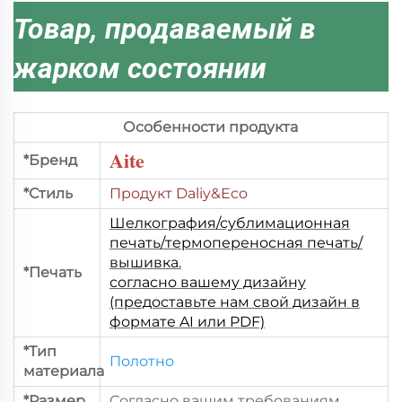
Товар, продаваемый в
жарком состоянии
Особенности продукта
Aite
*Бренд
*Стиль
Продукт Daliy&Eco
Шелкография/сублимационная
печать/термопереносная печать/
вышивка.
*Печать
согласно вашему дизайну
(предоставьте нам свой дизайн в
формате AI или PDF)
*Тип
Полотно
материала
*Размер
Согласно вашим требованиям