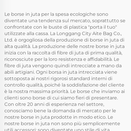
colorati in seta per uso
pubblicitario
Le borse in juta per la spesa ecologiche sono
quotidiano
diventate una tendenza sul mercato, soprattutto se
confrontate con le buste di plastica "porta il tuo"
utilizzate alla cassa. La Longgang City Aite Bag Co.,
Ltd. è orgogliosa della produzione di borse in juta di
alta qualità. La produzione delle nostre borse in juta
inizia con la raccolta di fibre di juta di prima qualità,
riconosciute per la loro resistenza e affidabilità. Le
fibre di juta vengono quindi intrecciate a mano da
abili artigiani. Ogni borsa in juta intrecciata viene
sottoposta ai nostri rigorosi standard interni di
controllo qualità, poiché la soddisfazione del cliente
è la nostra massima priorità. Le borse che inviamo ai
clienti sono borse di cui siamo fieri di presentare.
Con oltre 20 anni di esperienza nel settore,
conosciamo bene la domanda di mercato per le
nostre borse in juta prodotte in modo etico. Le
nostre borse in juta non sono più semplicemente
utili accessori: sono diventate uno stile di vita