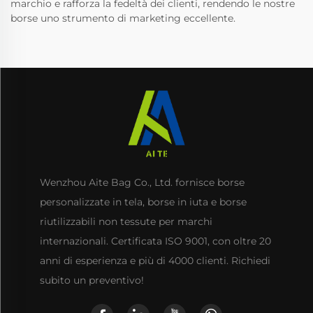
marchio e rafforza la fedeltà dei clienti, rendendo le nostre
borse uno strumento di marketing eccellente.
Wenzhou Aite Bag Co., Ltd. fornisce borse
personalizzate in tela, borse in iuta e borse
riutilizzabili non tessute per marchi
internazionali. Certificata ISO 9001, con oltre 20
anni di esperienza e più di 4000 clienti. Richiedi
subito un preventivo!