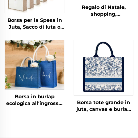
Regalo di Natale,
shopping,
Borsa per la Spesa in
personalizzato,
Juta, Sacco di Iuta o
grande, sacchetto
Canapa con Stampa
portafavori
Termica
matrimoniale, borsa
Personalizzata del
da spiaggia in tela di
Logo, Vendita
iuta personalizzata
all'Ingrosso, Ideale
con nome per
come Confezione
damigella d'onore
Regalo Ecologica
Borsa in burlap
Borsa tote grande in
ecologica all'ingrosso,
juta, canvas e burlap
alla moda, borsa per la
con manici in corda,
spesa in burlap
blu scuro con stampa
portatile, borsa tote in
personalizzata,
juta laminata eco con
abbinabile a foulard
logo stampabile