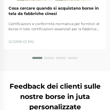
Cosa cercare quando si acquistano borse in
tela da fabbriche cinesi
Certificazioni e conformità normativa per fornitori di
borse in tela: certificazioni essenziali per la fabbrica:
ISO 9001, BSCI, GRS e SA8000 — ciò che
effettivamente garantiscono. Quando si valutano i
SCOPRI DI PIÙ
fornitori, le aziende dovrebbero privilegiare quelli
con...
Feedback dei clienti sulle
nostre borse in juta
personalizzate