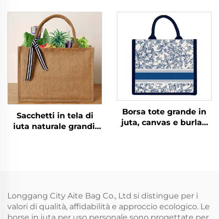
stampata, iuta, juta
portafavori
grezza con manici in
matrimoniale, borsa
cotone per
da spiaggia in tela di
immagazzinaggio e
iuta personalizzata
spesa
con nome per
damigella d'onore
Borsa tote grande in
Sacchetti in tela di
juta, canvas e burlap
iuta naturale grandi,
con manici in corda,
ecologici, venduti
blu scuro con stampa
all'ingrosso, con logo
personalizzata,
personalizzato e colore
abbinabile a foulard
stampato, per regali
colorati in seta per uso
pubblicitario
Longgang City Aite Bag Co., Ltd si distingue per i
quotidiano
valori di qualità, affidabilità e approccio ecologico. Le
borse in juta per uso personale sono progettate per