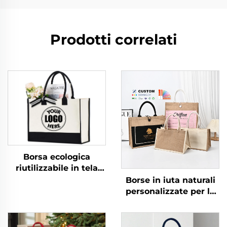
Prodotti correlati
Borsa ecologica
riutilizzabile in tela
stampata, iuta, juta
Borse in iuta naturali
grezza con manici in
personalizzate per la
cotone per
spesa, borse da
immagazzinaggio e
spiaggia, borsa tote in
spesa
juta grezza, borsa tote