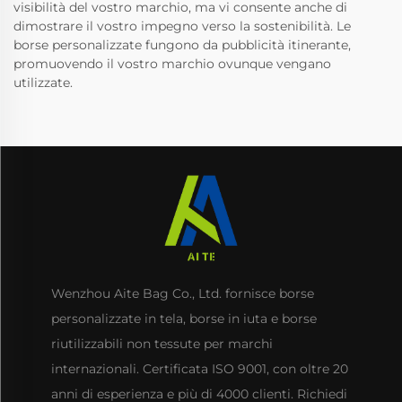
visibilità del vostro marchio, ma vi consente anche di
dimostrare il vostro impegno verso la sostenibilità. Le
borse personalizzate fungono da pubblicità itinerante,
promuovendo il vostro marchio ovunque vengano
utilizzate.
Wenzhou Aite Bag Co., Ltd. fornisce borse
personalizzate in tela, borse in iuta e borse
riutilizzabili non tessute per marchi
internazionali. Certificata ISO 9001, con oltre 20
anni di esperienza e più di 4000 clienti. Richiedi