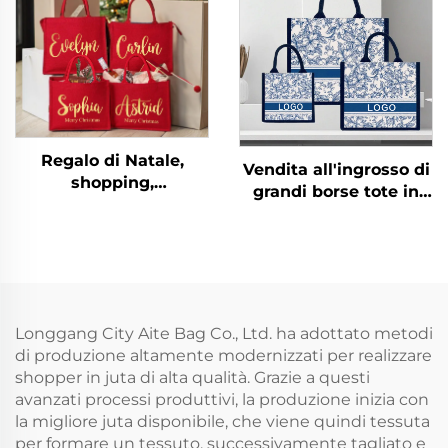
in tela di sacco vuota
Regalo di Natale,
Vendita all'ingrosso di
shopping,
grandi borse tote in
personalizzato,
tela di juta o sacco di
grande, sacchetto
iuta ecologica
portafavori
personalizzata
matrimoniale, borsa
stampata, abbinata a
da spiaggia in tela di
foulard di seta colorati
iuta personalizzata
per pubblicità
Longgang City Aite Bag Co., Ltd. ha adottato metodi
con nome per
quotidiana
di produzione altamente modernizzati per realizzare
damigella d'onore
shopper in juta di alta qualità. Grazie a questi
avanzati processi produttivi, la produzione inizia con
la migliore juta disponibile, che viene quindi tessuta
per formare un tessuto, successivamente tagliato e