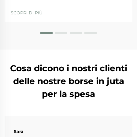
del carbonio: come la juta supera le alternative
sintetiche Quando si tratta di opzioni ecologiche, le
SCOPRI DI PIÙ
borse in juta si distinguono per diversi motivi. Prima
di tutto, da...
Cosa dicono i nostri clienti
delle nostre borse in juta
per la spesa
Sara